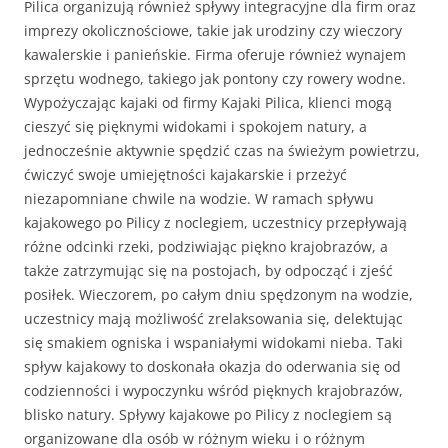
Pilica organizują również spływy integracyjne dla firm oraz
imprezy okolicznościowe, takie jak urodziny czy wieczory
kawalerskie i panieńskie. Firma oferuje również wynajem
sprzętu wodnego, takiego jak pontony czy rowery wodne.
Wypożyczając kajaki od firmy Kajaki Pilica, klienci mogą
cieszyć się pięknymi widokami i spokojem natury, a
jednocześnie aktywnie spędzić czas na świeżym powietrzu,
ćwiczyć swoje umiejętności kajakarskie i przeżyć
niezapomniane chwile na wodzie. W ramach spływu
kajakowego po Pilicy z noclegiem, uczestnicy przepływają
różne odcinki rzeki, podziwiając piękno krajobrazów, a
także zatrzymując się na postojach, by odpocząć i zjeść
posiłek. Wieczorem, po całym dniu spędzonym na wodzie,
uczestnicy mają możliwość zrelaksowania się, delektując
się smakiem ogniska i wspaniałymi widokami nieba. Taki
spływ kajakowy to doskonała okazja do oderwania się od
codzienności i wypoczynku wśród pięknych krajobrazów,
blisko natury. Spływy kajakowe po Pilicy z noclegiem są
organizowane dla osób w różnym wieku i o różnym