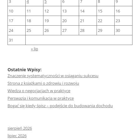
3
4
5
6
7
8
9
10
11
12
13
14
15
16
17
18
19
20
21
22
23
24
25
26
27
28
29
30
31
« lip
Ostatnie Wpisy:
Znaczenie systematyczności w osiąganiu sukcesu
Strona z książkami o zdrowiu i rozwoju
Wiedza o negocjacjach w praktyce
Perswazja i komunikacja w praktyce
Bogać się kiedy śpisz – podejście do budowania dochodu
sierpień 2026
lipiec 2026