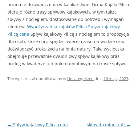
poziomie doświadczenia w kajakarstwie. Firma Kajaki Pilica
oferuje różne trasy spływów kajakowych, w tym także
spływy z noclegiem, dostosowane do potrzeb i wymagań
klientów.
Wypożyczalnia kajaków Pilica
Spływ kajakowy
Pilicą cena
Spływ kajakowy Pilicą z noclegiem to propozycja
dla osób, które chcą spędzić więcej czasu na wodzie oraz
doświadczyć uroku życia na łonie natury. Taka wycieczka
obejmuje przeważnie dwudniowy spływ kajakowy oraz
nocleg w kwaterze lub polu namiotowym na trasie spływu.
Ten wpis został opublikowany w
Uncategorized
dnia
16 maja, 2023
,
.
Nawigacja
←
Spływ kajakowy Pilicą cena
skiny do minecraft
→
wpisu