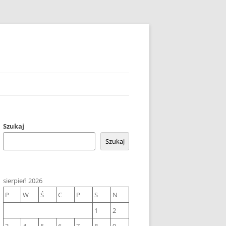
Szukaj
Szukaj
sierpień 2026
P
W
Ś
C
P
S
N
1
2