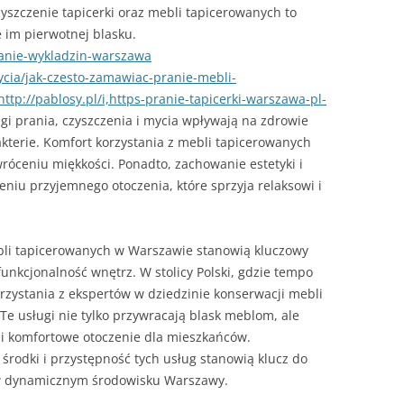
zyszczenie tapicerki oraz mebli tapicerowanych to
 im pierwotnej blasku.
anie-wykladzin-warszawa
ycia/jak-czesto-zamawiac-pranie-mebli-
http://pablosy.pl/i,https-pranie-tapicerki-warszawa-pl-
gi prania, czyszczenia i mycia wpływają na zdrowie
kterie. Komfort korzystania z mebli tapicerowanych
wróceniu miękkości. Ponadto, zachowanie estetyki i
eniu przyjemnego otoczenia, które sprzyja relaksowi i
ebli tapicerowanych w Warszawie stanowią kluczowy
funkcjonalność wnętrz. W stolicy Polski, gdzie tempo
rzystania z ekspertów w dziedzinie konserwacji mebli
Te usługi nie tylko przywracają blask meblom, ale
 i komfortowe otoczenie dla mieszkańców.
 środki i przystępność tych usług stanowią klucz do
 w dynamicznym środowisku Warszawy.