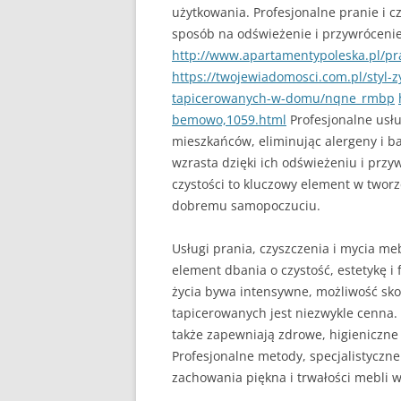
użytkowania. Profesjonalne pranie i c
sposób na odświeżenie i przywrócenie
http://www.apartamentypoleska.pl/pr
https://twojewiadomosci.com.pl/styl-z
tapicerowanych-w-domu/nqne_rmbp
bemowo,1059.html
Profesjonalne usłu
mieszkańców, eliminując alergeny i ba
wzrasta dzięki ich odświeżeniu i przy
czystości to kluczowy element w tworz
dobremu samopoczuciu.
Usługi prania, czyszczenia i mycia m
element dbania o czystość, estetykę i 
życia bywa intensywne, możliwość sko
tapicerowanych jest niezwykle cenna. 
także zapewniają zdrowe, higieniczne
Profesjonalne metody, specjalistyczne
zachowania piękna i trwałości mebli