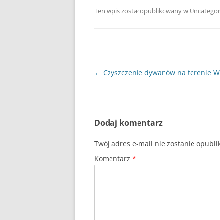
Ten wpis został opublikowany w
Uncategor
Nawigacja
←
Czyszczenie dywanów na terenie 
wpisu
Dodaj komentarz
Twój adres e-mail nie zostanie opubl
Komentarz
*