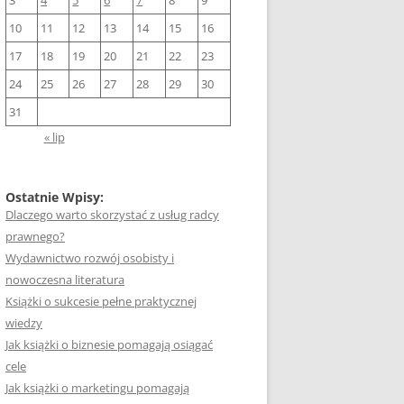
3
4
5
6
7
8
9
10
11
12
13
14
15
16
17
18
19
20
21
22
23
24
25
26
27
28
29
30
31
« lip
Ostatnie Wpisy:
Dlaczego warto skorzystać z usług radcy
prawnego?
Wydawnictwo rozwój osobisty i
nowoczesna literatura
Książki o sukcesie pełne praktycznej
wiedzy
Jak książki o biznesie pomagają osiągać
cele
Jak książki o marketingu pomagają