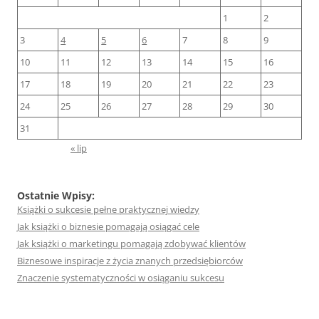
1
2
3
4
5
6
7
8
9
10
11
12
13
14
15
16
17
18
19
20
21
22
23
24
25
26
27
28
29
30
31
« lip
Ostatnie Wpisy:
Książki o sukcesie pełne praktycznej wiedzy
Jak książki o biznesie pomagają osiągać cele
Jak książki o marketingu pomagają zdobywać klientów
Biznesowe inspiracje z życia znanych przedsiębiorców
Znaczenie systematyczności w osiąganiu sukcesu