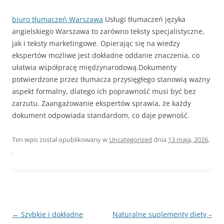
biuro tłumaczeń Warszawa
Usługi tłumaczeń języka
angielskiego Warszawa to zarówno teksty specjalistyczne,
jak i teksty marketingowe. Opierając się na wiedzy
ekspertów możliwe jest dokładne oddanie znaczenia, co
ułatwia współpracę międzynarodową.Dokumenty
potwierdzone przez tłumacza przysięgłego stanowią ważny
aspekt formalny, dlatego ich poprawność musi być bez
zarzutu. Zaangażowanie ekspertów sprawia, że każdy
dokument odpowiada standardom, co daje pewność.
Ten wpis został opublikowany w
Uncategorized
dnia
13 maja, 2026
,
.
Nawigacja
←
Szybkie i dokładne
Naturalne suplementy diety –