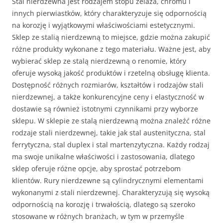
Stal nierdzewna jest rodzajem stopu żelaza, chromu i
innych pierwiastków, który charakteryzuje się odpornością
na korozję i wyjątkowymi właściwościami estetycznymi.
Sklep ze stalią nierdzewną to miejsce, gdzie można zakupić
różne produkty wykonane z tego materiału. Ważne jest, aby
wybierać sklep ze stalą nierdzewną o renomie, który
oferuje wysoką jakość produktów i rzetelną obsługę klienta.
Dostępność różnych rozmiarów, kształtów i rodzajów stali
nierdzewnej, a także konkurencyjne ceny i elastyczność w
dostawie są również istotnymi czynnikami przy wyborze
sklepu. W sklepie ze stalą nierdzewną można znaleźć różne
rodzaje stali nierdzewnej, takie jak stal austenityczna, stal
ferrytyczna, stal duplex i stal martenzytyczna. Każdy rodzaj
ma swoje unikalne właściwości i zastosowania, dlatego
sklep oferuje różne opcje, aby sprostać potrzebom
klientów. Rury nierdzewne są cylindrycznymi elementami
wykonanymi z stali nierdzewnej. Charakteryzują się wysoką
odpornością na korozję i trwałością, dlatego są szeroko
stosowane w różnych branżach, w tym w przemyśle