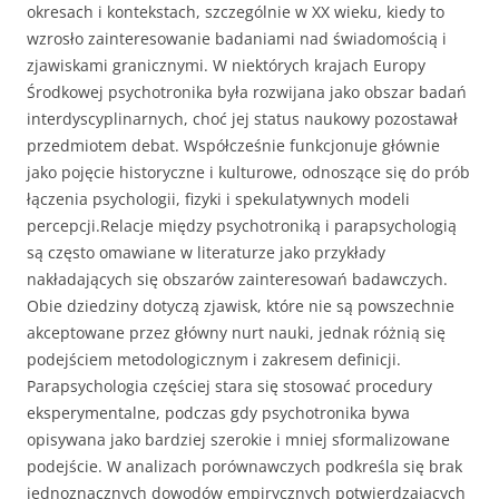
okresach i kontekstach, szczególnie w XX wieku, kiedy to
wzrosło zainteresowanie badaniami nad świadomością i
zjawiskami granicznymi. W niektórych krajach Europy
Środkowej psychotronika była rozwijana jako obszar badań
interdyscyplinarnych, choć jej status naukowy pozostawał
przedmiotem debat. Współcześnie funkcjonuje głównie
jako pojęcie historyczne i kulturowe, odnoszące się do prób
łączenia psychologii, fizyki i spekulatywnych modeli
percepcji.Relacje między psychotroniką i parapsychologią
są często omawiane w literaturze jako przykłady
nakładających się obszarów zainteresowań badawczych.
Obie dziedziny dotyczą zjawisk, które nie są powszechnie
akceptowane przez główny nurt nauki, jednak różnią się
podejściem metodologicznym i zakresem definicji.
Parapsychologia częściej stara się stosować procedury
eksperymentalne, podczas gdy psychotronika bywa
opisywana jako bardziej szerokie i mniej sformalizowane
podejście. W analizach porównawczych podkreśla się brak
jednoznacznych dowodów empirycznych potwierdzających