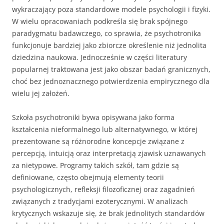
wykraczający poza standardowe modele psychologii i fizyki.
W wielu opracowaniach podkreśla się brak spójnego
paradygmatu badawczego, co sprawia, że psychotronika
funkcjonuje bardziej jako zbiorcze określenie niż jednolita
dziedzina naukowa. Jednocześnie w części literatury
popularnej traktowana jest jako obszar badań granicznych,
choć bez jednoznacznego potwierdzenia empirycznego dla
wielu jej założeń.
Szkoła psychotroniki bywa opisywana jako forma
kształcenia nieformalnego lub alternatywnego, w której
prezentowane są różnorodne koncepcje związane z
percepcją, intuicją oraz interpretacją zjawisk uznawanych
za nietypowe. Programy takich szkół, tam gdzie są
definiowane, często obejmują elementy teorii
psychologicznych, refleksji filozoficznej oraz zagadnień
związanych z tradycjami ezoterycznymi. W analizach
krytycznych wskazuje się, że brak jednolitych standardów