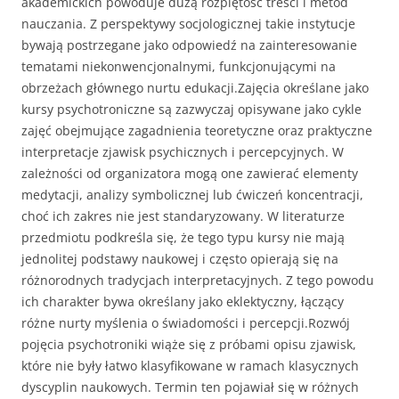
akademickich powoduje dużą rozpiętość treści i metod
nauczania. Z perspektywy socjologicznej takie instytucje
bywają postrzegane jako odpowiedź na zainteresowanie
tematami niekonwencjonalnymi, funkcjonującymi na
obrzeżach głównego nurtu edukacji.Zajęcia określane jako
kursy psychotroniczne są zazwyczaj opisywane jako cykle
zajęć obejmujące zagadnienia teoretyczne oraz praktyczne
interpretacje zjawisk psychicznych i percepcyjnych. W
zależności od organizatora mogą one zawierać elementy
medytacji, analizy symbolicznej lub ćwiczeń koncentracji,
choć ich zakres nie jest standaryzowany. W literaturze
przedmiotu podkreśla się, że tego typu kursy nie mają
jednolitej podstawy naukowej i często opierają się na
różnorodnych tradycjach interpretacyjnych. Z tego powodu
ich charakter bywa określany jako eklektyczny, łączący
różne nurty myślenia o świadomości i percepcji.Rozwój
pojęcia psychotroniki wiąże się z próbami opisu zjawisk,
które nie były łatwo klasyfikowane w ramach klasycznych
dyscyplin naukowych. Termin ten pojawiał się w różnych