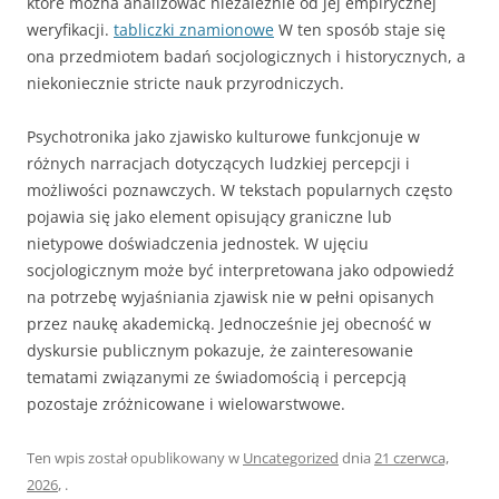
które można analizować niezależnie od jej empirycznej
weryfikacji.
tabliczki znamionowe
W ten sposób staje się
ona przedmiotem badań socjologicznych i historycznych, a
niekoniecznie stricte nauk przyrodniczych.
Psychotronika jako zjawisko kulturowe funkcjonuje w
różnych narracjach dotyczących ludzkiej percepcji i
możliwości poznawczych. W tekstach popularnych często
pojawia się jako element opisujący graniczne lub
nietypowe doświadczenia jednostek. W ujęciu
socjologicznym może być interpretowana jako odpowiedź
na potrzebę wyjaśniania zjawisk nie w pełni opisanych
przez naukę akademicką. Jednocześnie jej obecność w
dyskursie publicznym pokazuje, że zainteresowanie
tematami związanymi ze świadomością i percepcją
pozostaje zróżnicowane i wielowarstwowe.
Ten wpis został opublikowany w
Uncategorized
dnia
21 czerwca,
2026
,
.