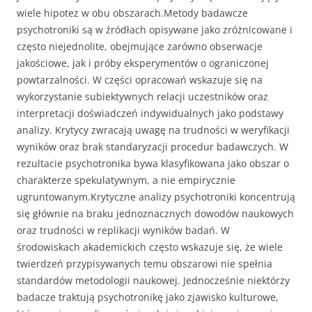
wiele hipotez w obu obszarach.Metody badawcze
psychotroniki są w źródłach opisywane jako zróżnicowane i
często niejednolite, obejmujące zarówno obserwacje
jakościowe, jak i próby eksperymentów o ograniczonej
powtarzalności. W części opracowań wskazuje się na
wykorzystanie subiektywnych relacji uczestników oraz
interpretacji doświadczeń indywidualnych jako podstawy
analizy. Krytycy zwracają uwagę na trudności w weryfikacji
wyników oraz brak standaryzacji procedur badawczych. W
rezultacie psychotronika bywa klasyfikowana jako obszar o
charakterze spekulatywnym, a nie empirycznie
ugruntowanym.Krytyczne analizy psychotroniki koncentrują
się głównie na braku jednoznacznych dowodów naukowych
oraz trudności w replikacji wyników badań. W
środowiskach akademickich często wskazuje się, że wiele
twierdzeń przypisywanych temu obszarowi nie spełnia
standardów metodologii naukowej. Jednocześnie niektórzy
badacze traktują psychotronikę jako zjawisko kulturowe,