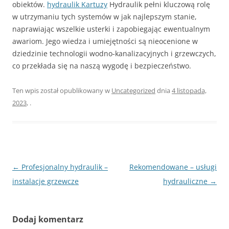
obiektów.
hydraulik Kartuzy
Hydraulik pełni kluczową rolę
w utrzymaniu tych systemów w jak najlepszym stanie,
naprawiając wszelkie usterki i zapobiegając ewentualnym
awariom. Jego wiedza i umiejętności są nieocenione w
dziedzinie technologii wodno-kanalizacyjnych i grzewczych,
co przekłada się na naszą wygodę i bezpieczeństwo.
Ten wpis został opublikowany w
Uncategorized
dnia
4 listopada,
2023
,
.
Nawigacja
←
Profesjonalny hydraulik –
Rekomendowane – usługi
wpisu
instalacje grzewcze
hydrauliczne
→
Dodaj komentarz