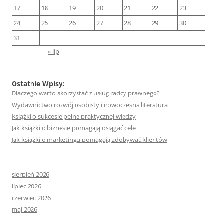
17
18
19
20
21
22
23
24
25
26
27
28
29
30
31
« lip
Ostatnie Wpisy:
Dlaczego warto skorzystać z usług radcy prawnego?
Wydawnictwo rozwój osobisty i nowoczesna literatura
Książki o sukcesie pełne praktycznej wiedzy
Jak książki o biznesie pomagają osiągać cele
Jak książki o marketingu pomagają zdobywać klientów
sierpień 2026
lipiec 2026
czerwiec 2026
maj 2026