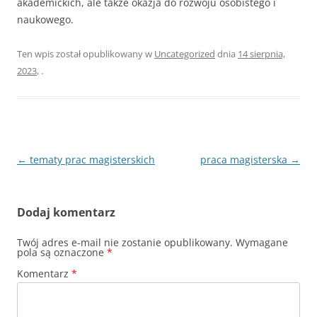
akademickich, ale także okazja do rozwoju osobistego i
naukowego.
Ten wpis został opublikowany w
Uncategorized
dnia
14 sierpnia,
2023
,
.
Nawigacja
←
tematy prac magisterskich
praca magisterska
→
wpisu
Dodaj komentarz
Twój adres e-mail nie zostanie opublikowany.
Wymagane
pola są oznaczone
*
Komentarz
*