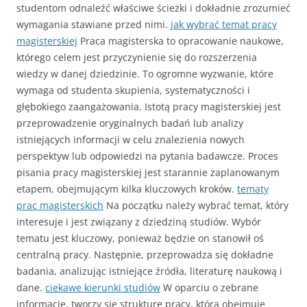
studentom odnaleźć właściwe ścieżki i dokładnie zrozumieć
wymagania stawiane przed nimi.
jak wybrać temat pracy
magisterskiej
Praca magisterska to opracowanie naukowe,
którego celem jest przyczynienie się do rozszerzenia
wiedzy w danej dziedzinie. To ogromne wyzwanie, które
wymaga od studenta skupienia, systematyczności i
głębokiego zaangażowania. Istotą pracy magisterskiej jest
przeprowadzenie oryginalnych badań lub analizy
istniejących informacji w celu znalezienia nowych
perspektyw lub odpowiedzi na pytania badawcze. Proces
pisania pracy magisterskiej jest starannie zaplanowanym
etapem, obejmującym kilka kluczowych kroków.
tematy
prac magisterskich
Na początku należy wybrać temat, który
interesuje i jest związany z dziedziną studiów. Wybór
tematu jest kluczowy, ponieważ będzie on stanowił oś
centralną pracy. Następnie, przeprowadza się dokładne
badania, analizując istniejące źródła, literaturę naukową i
dane.
ciekawe kierunki studiów
W oparciu o zebrane
informacje, tworzy się strukturę pracy, która obejmuje