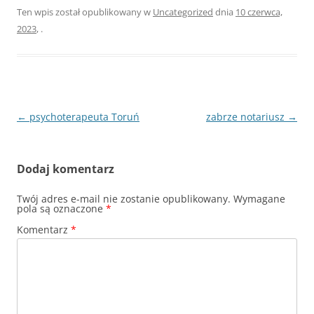
Ten wpis został opublikowany w
Uncategorized
dnia
10 czerwca,
2023
,
.
Nawigacja
←
psychoterapeuta Toruń
zabrze notariusz
→
wpisu
Dodaj komentarz
Twój adres e-mail nie zostanie opublikowany.
Wymagane
pola są oznaczone
*
Komentarz
*