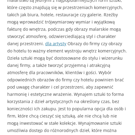
malarstwo są jednymi z najpopularniejszych form sztuki,
które często znajdują się w przestrzeniach komercyjnych,
takich jak biura, hotele, restauracje czy galerie. Rzeźby
mogą wprowadzić trójwymiarowy wymiar i wyjątkową
fakturę do wnętrza, podczas gdy obrazy malarskie mogą
stworzyć atmosferę, odzwierciedlającą styl i charakter
danej przestrzeni.
dla artysty
Obrazy do firmy czy obrazy
do hotelu to ważny element wystroju wnętrz komercyjnych.
Dzieła sztuki mogą być dostosowane do stylu i wizerunku
danej firmy, a także tworzyć przyjemną i atrakcyjną
atmosferę dla pracowników, klientów i gości. Wybór
odpowiednich obrazów do firmy czy hotelu powinien brać
pod uwagę charakter i cel przestrzeni, aby zapewnić
harmonię i estetyczne wrażenie. Wynajem sztuki to forma
korzystania z dzieł artystycznych na określony czas, bez
konieczności ich zakupu. Jest to popularna opcja dla osób i
firm, które chcą cieszyć się sztuką, ale nie chcą lub nie
mogą inwestować w stałe kolekcje. Wynajmowanie sztuki
umożliwia dostęp do różnorodnych dzieł, które można