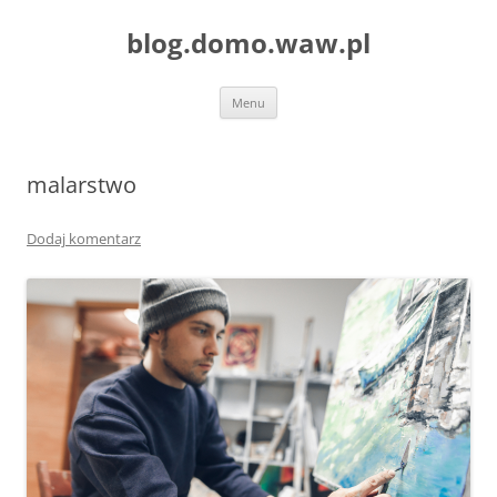
blog.domo.waw.pl
Przejdź
Menu
do
treści
malarstwo
Dodaj komentarz