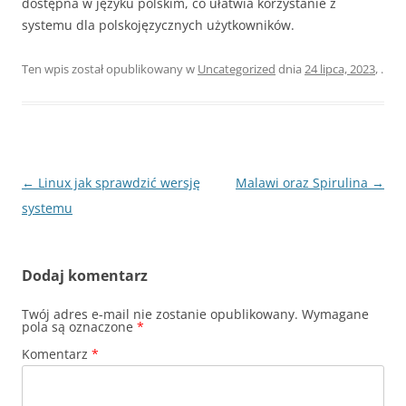
dostępna w języku polskim, co ułatwia korzystanie z
systemu dla polskojęzycznych użytkowników.
Ten wpis został opublikowany w
Uncategorized
dnia
24 lipca, 2023
,
.
Nawigacja
←
Linux jak sprawdzić wersję
Malawi oraz Spirulina
→
wpisu
systemu
Dodaj komentarz
Twój adres e-mail nie zostanie opublikowany.
Wymagane
pola są oznaczone
*
Komentarz
*