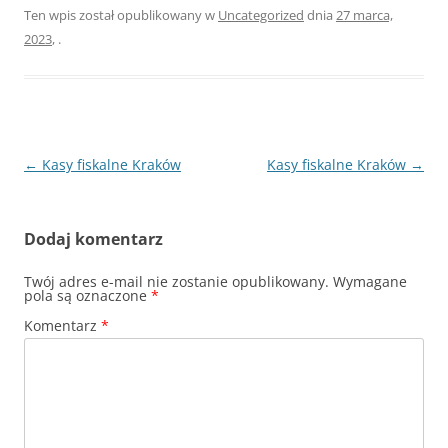
Ten wpis został opublikowany w
Uncategorized
dnia
27 marca,
2023
,
.
Nawigacja
←
Kasy fiskalne Kraków
Kasy fiskalne Kraków
→
wpisu
Dodaj komentarz
Twój adres e-mail nie zostanie opublikowany.
Wymagane
pola są oznaczone
*
Komentarz
*