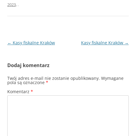
2023
,
.
Nawigacja
←
Kasy fiskalne Kraków
Kasy fiskalne Kraków
→
wpisu
Dodaj komentarz
Twój adres e-mail nie zostanie opublikowany.
Wymagane
pola są oznaczone
*
Komentarz
*