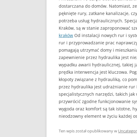
dostarczana do domów. Natomiast, ze 
pęknięte rury, zatkane kanalizacje, czy
potrzeba usług hydraulicznych. Specjal
Kraków, są w stanie zaproponować sz
kraków
Od instalacji nowych rur i sy
rur i przyprowadzanie prac naprawczy
pomagają utrzymać domy i mieszkania 
zapewnienie przez hydraulika jest ni
wypadku awarii hydraulicznej, takiej j
prędka interwencja jest kluczowa. P
kłopoty związane z hydrauliką, co po
przez hydraulika jest udrażnianie rur
specjalistycznych narzędzi, takich ja
przywrócić zgodne funkcjonowanie sy
wygoda oraz komfort są tak istotne, h
nieodzowny element w życiu każdej o
Ten wpis został opublikowany w
Uncategor