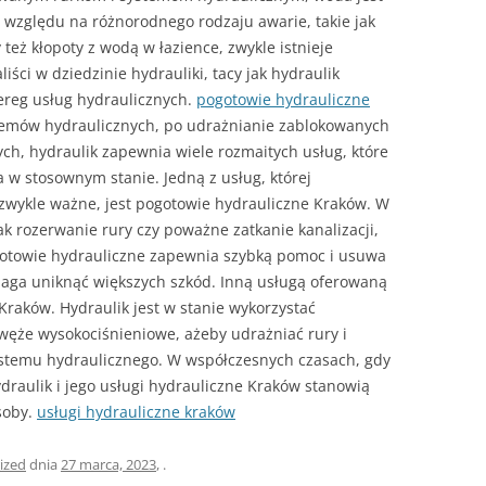
względu na różnorodnego rodzaju awarie, takie jak
 też kłopoty z wodą w łazience, zwykle istnieje
iści w dziedzinie hydrauliki, tacy jak hydraulik
ereg usług hydraulicznych.
pogotowie hydrauliczne
stemów hydraulicznych, po udrażnianie zablokowanych
ch, hydraulik zapewnia wiele rozmaitych usług, które
w stosownym stanie. Jedną z usług, której
ezwykle ważne, jest pogotowie hydrauliczne Kraków. W
ak rozerwanie rury czy poważne zatkanie kanalizacji,
ogotowie hydrauliczne zapewnia szybką pomoc i usuwa
maga uniknąć większych szkód. Inną usługą oferowaną
 Kraków. Hydraulik jest w stanie wykorzystać
k węże wysokociśnieniowe, ażeby udrażniać rury i
stemu hydraulicznego. W współczesnych czasach, gdy
ydraulik i jego usługi hydrauliczne Kraków stanowią
soby.
usługi hydrauliczne kraków
ized
dnia
27 marca, 2023
,
.