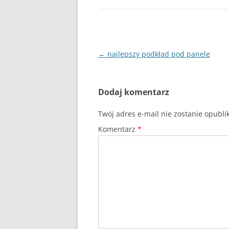
Nawigacja
←
najlepszy podkład pod panele
wpisu
Dodaj komentarz
Twój adres e-mail nie zostanie opubl
Komentarz
*