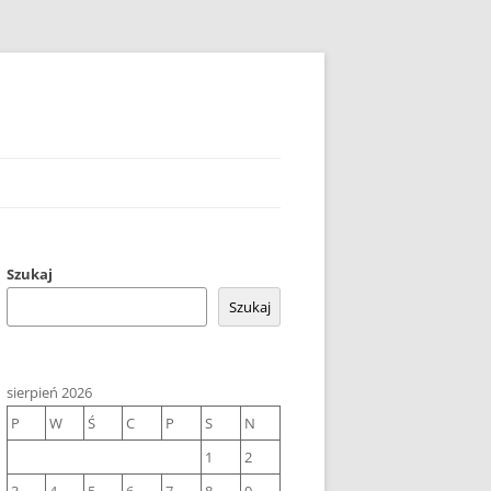
Szukaj
Szukaj
sierpień 2026
P
W
Ś
C
P
S
N
1
2