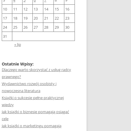
3
4
5
6
7
8
9
10
11
12
13
14
15
16
17
18
19
20
21
22
23
24
25
26
27
28
29
30
31
« lip
Ostatnie Wpisy:
Dlaczego warto skorzystać z usług radcy
prawnego?
Wydawnictwo rozwój osobisty i
nowoczesna literatura
Książki o sukcesie pełne praktycznej
wiedzy
Jak książki o biznesie pomagają osiągać
cele
Jak książki o marketingu pomagają