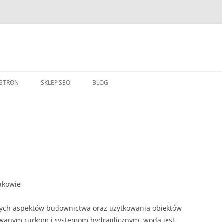
Przejdź
do
 STRON
SKLEP SEO
BLOG
treści
akowie
szych aspektów budownictwa oraz użytkowania obiektów
lowanym rurkom i systemom hydraulicznym, woda jest