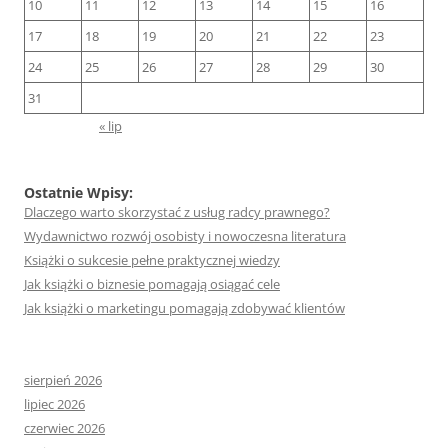
10
11
12
13
14
15
16
17
18
19
20
21
22
23
24
25
26
27
28
29
30
31
« lip
Ostatnie Wpisy:
Dlaczego warto skorzystać z usług radcy prawnego?
Wydawnictwo rozwój osobisty i nowoczesna literatura
Książki o sukcesie pełne praktycznej wiedzy
Jak książki o biznesie pomagają osiągać cele
Jak książki o marketingu pomagają zdobywać klientów
sierpień 2026
lipiec 2026
czerwiec 2026