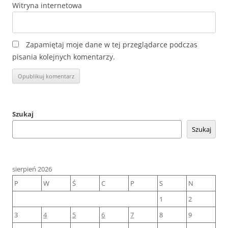
Witryna internetowa
Zapamiętaj moje dane w tej przeglądarce podczas
pisania kolejnych komentarzy.
Szukaj
Szukaj
sierpień 2026
P
W
Ś
C
P
S
N
1
2
3
4
5
6
7
8
9