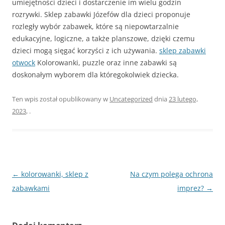
umiejętności dzieci i dostarczenie im wielu godzin
rozrywki. Sklep zabawki Józefów dla dzieci proponuje
rozległy wybór zabawek, które są niepowtarzalnie
edukacyjne, logiczne, a także planszowe, dzięki czemu
dzieci mogą sięgać korzyści z ich używania.
sklep zabawki
otwock
Kolorowanki, puzzle oraz inne zabawki są
doskonałym wyborem dla któregokolwiek dziecka.
Ten wpis został opublikowany w
Uncategorized
dnia
23 lutego,
2023
,
.
Nawigacja
←
kolorowanki, sklep z
Na czym polega ochrona
wpisu
zabawkami
imprez?
→