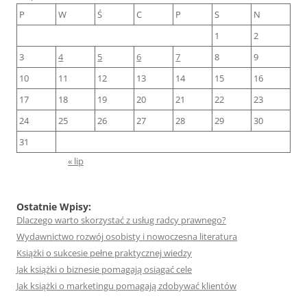
P
W
Ś
C
P
S
N
1
2
3
4
5
6
7
8
9
10
11
12
13
14
15
16
17
18
19
20
21
22
23
24
25
26
27
28
29
30
31
« lip
Ostatnie Wpisy:
Dlaczego warto skorzystać z usług radcy prawnego?
Wydawnictwo rozwój osobisty i nowoczesna literatura
Książki o sukcesie pełne praktycznej wiedzy
Jak książki o biznesie pomagają osiągać cele
Jak książki o marketingu pomagają zdobywać klientów