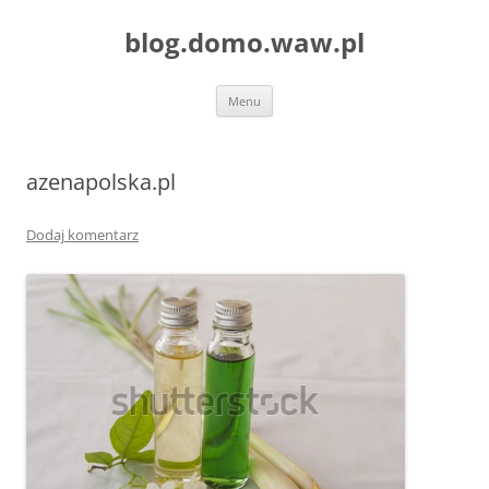
blog.domo.waw.pl
Przejdź
Menu
do
treści
azenapolska.pl
Dodaj komentarz