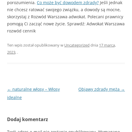
porozumienia.
Co może być dowodem zdrady?
Jeśli jednak
nie chcesz ratować swojego związku, a dowody są mocne,
skorzystaj z Rozwód Warszawa adwokat. Polecani prawnicy
pomogą Ci zacząć nowe życie. Sprawdź: Adwokat Warszawa
rozwód cennik
Ten wpis został opublikowany w
Uncategorized
dnia
17 marca,
2023
,
.
Nawigacja
←
naturalne włosy – Włosy
Objawy zdrady męża
→
wpisu
idealne
Dodaj komentarz
Twój adres e-mail nie zostanie opublikowany.
Wymagane