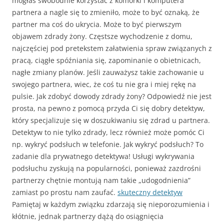
mogłaś swobodnie korzystać z komórki i komputera
partnera a nagle się to zmieniło, może to być oznaką, że
partner ma coś do ukrycia. Może to być pierwszym
objawem zdrady żony. Częstsze wychodzenie z domu,
najczęściej pod pretekstem załatwienia spraw związanych z
pracą, ciągłe spóźniania się, zapominanie o obietnicach,
nagłe zmiany planów. Jeśli zauważysz takie zachowanie u
swojego partnera, wiec, że coś tu nie gra i miej rękę na
pulsie. Jak zdobyć dowody zdrady żony? Odpowiedź nie jest
prosta, na pewno z pomocą przyda Ci się dobry detektyw,
który specjalizuje się w doszukiwaniu się zdrad u partnera.
Detektyw to nie tylko zdrady, lecz również może pomóc Ci
np. wykryć podsłuch w telefonie. Jak wykryć podsłuch? To
zadanie dla prywatnego detektywa! Usługi wykrywania
podsłuchu zyskują na popularności, ponieważ zazdrośni
partnerzy chętnie montują nam takie „udogodnienia”
zamiast po prostu nam zaufać.
skuteczny detektyw
Pamiętaj w każdym związku zdarzają się nieporozumienia i
kłótnie, jednak partnerzy dążą do osiągnięcia