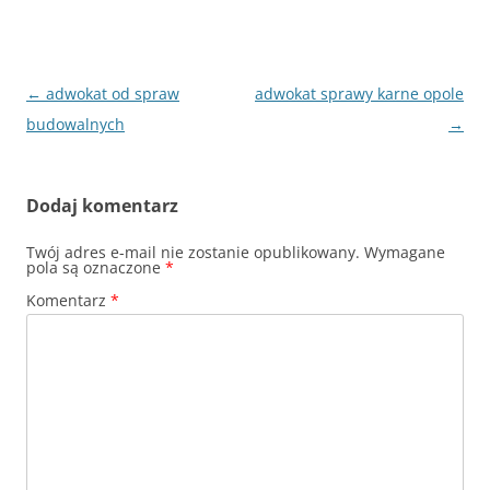
Nawigacja
←
adwokat od spraw
adwokat sprawy karne opole
wpisu
budowalnych
→
Dodaj komentarz
Twój adres e-mail nie zostanie opublikowany.
Wymagane
pola są oznaczone
*
Komentarz
*