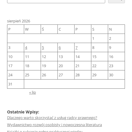
sierpień 2026
P
W
Ś
C
P
S
N
1
2
3
4
5
6
7
8
9
10
11
12
13
14
15
16
17
18
19
20
21
22
23
24
25
26
27
28
29
30
31
« lip
Ostatnie Wpisy:
Dlaczego warto skorzystać z usług radcy prawnego?
Wydawnictwo rozwój osobisty i nowoczesna literatura
Książki o sukcesie pełne praktycznej wiedzy