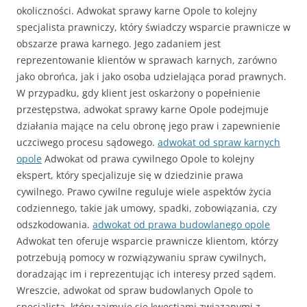
okoliczności. Adwokat sprawy karne Opole to kolejny
specjalista prawniczy, który świadczy wsparcie prawnicze w
obszarze prawa karnego. Jego zadaniem jest
reprezentowanie klientów w sprawach karnych, zarówno
jako obrońca, jak i jako osoba udzielająca porad prawnych.
W przypadku, gdy klient jest oskarżony o popełnienie
przestępstwa, adwokat sprawy karne Opole podejmuje
działania mające na celu obronę jego praw i zapewnienie
uczciwego procesu sądowego.
adwokat od spraw karnych
opole
Adwokat od prawa cywilnego Opole to kolejny
ekspert, który specjalizuje się w dziedzinie prawa
cywilnego. Prawo cywilne reguluje wiele aspektów życia
codziennego, takie jak umowy, spadki, zobowiązania, czy
odszkodowania.
adwokat od prawa budowlanego opole
Adwokat ten oferuje wsparcie prawnicze klientom, którzy
potrzebują pomocy w rozwiązywaniu spraw cywilnych,
doradzając im i reprezentując ich interesy przed sądem.
Wreszcie, adwokat od spraw budowlanych Opole to
specjalista, który zajmuje się kwestiami związanymi z