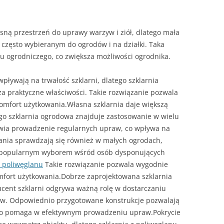
sną przestrzeń do uprawy warzyw i ziół, dlatego mała
 często wybieranym do ogrodów i na działki. Taka
nu ogrodniczego, co zwiększa możliwości ogrodnika.
ływają na trwałość szklarni, dlatego szklarnia
za praktyczne właściwości. Takie rozwiązanie pozwala
 komfort użytkowania.Własna szklarnia daje większą
o szklarnia ogrodowa znajduje zastosowanie w wielu
twia prowadzenie regularnych upraw, co wpływa na
ania sprawdzają się również w małych ogrodach,
st popularnym wyborem wśród osób dysponujących
z poliwęglanu
Takie rozwiązanie pozwala wygodnie
mfort użytkowania.Dobrze zaprojektowana szklarnia
ucent szklarni odgrywa ważną rolę w dostarczaniu
ów. Odpowiednio przygotowane konstrukcje pozwalają
 co pomaga w efektywnym prowadzeniu upraw.Pokrycie