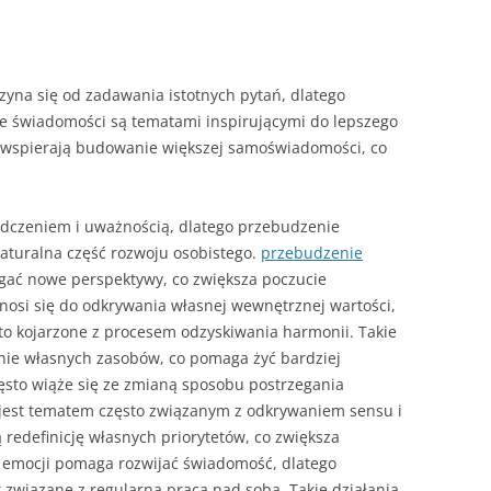
yna się od zadawania istotnych pytań, dlatego
 świadomości są tematami inspirującymi do lepszego
a wspierają budowanie większej samoświadomości, co
adczeniem i uważnością, dlatego przebudzenie
aturalna część rozwoju osobistego.
przebudzenie
gać nowe perspektywy, co zwiększa poczucie
nosi się do odkrywania własnej wewnętrznej wartości,
sto kojarzone z procesem odzyskiwania harmonii. Takie
nie własnych zasobów, co pomaga żyć bardziej
to wiąże się ze zmianą sposobu postrzegania
 jest tematem często związanym z odkrywaniem sensu i
 redefinicję własnych priorytetów, co zwiększa
i emocji pomaga rozwijać świadomość, dlatego
 związane z regularną pracą nad sobą. Takie działania