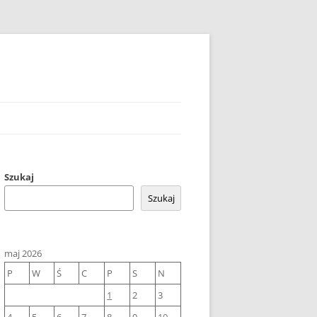
Szukaj
Szukaj
maj 2026
P
W
Ś
C
P
S
N
1
2
3