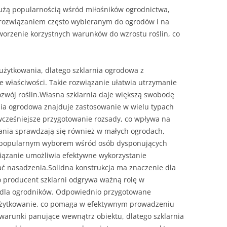
dużą popularnością wśród miłośników ogrodnictwa,
 rozwiązaniem często wybieranym do ogrodów i na
tworzenie korzystnych warunków do wzrostu roślin, co
żytkowania, dlatego szklarnia ogrodowa z
e właściwości. Takie rozwiązanie ułatwia utrzymanie
zwój roślin.Własna szklarnia daje większą swobodę
nia ogrodowa znajduje zastosowanie w wielu typach
wcześniejsze przygotowanie rozsady, co wpływa na
ania sprawdzają się również w małych ogrodach,
st popularnym wyborem wśród osób dysponujących
iązanie umożliwia efektywne wykorzystanie
ać nasadzenia.Solidna konstrukcja ma znaczenie dla
ego producent szklarni odgrywa ważną rolę w
 dla ogrodników. Odpowiednio przygotowane
 użytkowanie, co pomaga w efektywnym prowadzeniu
warunki panujące wewnątrz obiektu, dlatego szklarnia