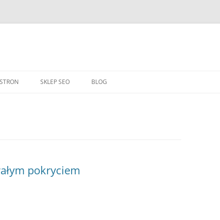
Przejdź
do
 STRON
SKLEP SEO
BLOG
treści
wałym pokryciem