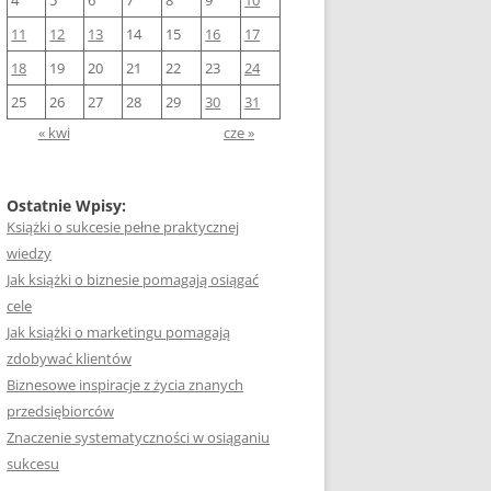
4
5
6
7
8
9
10
11
12
13
14
15
16
17
18
19
20
21
22
23
24
25
26
27
28
29
30
31
« kwi
cze »
Ostatnie Wpisy:
Książki o sukcesie pełne praktycznej
wiedzy
Jak książki o biznesie pomagają osiągać
cele
Jak książki o marketingu pomagają
zdobywać klientów
Biznesowe inspiracje z życia znanych
przedsiębiorców
Znaczenie systematyczności w osiąganiu
sukcesu