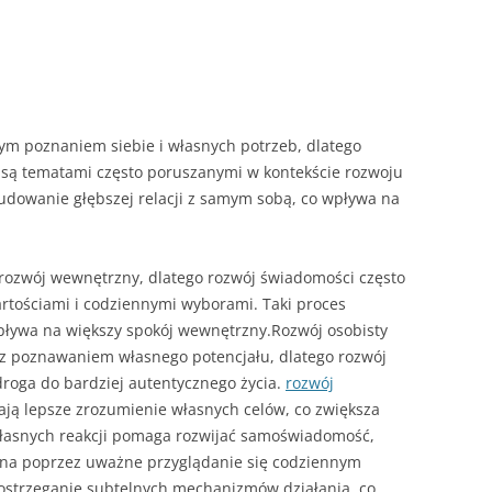
zym poznaniem siebie i własnych potrzeb, dlatego
są tematami często poruszanymi w kontekście rozwoju
budowanie głębszej relacji z samym sobą, co wpływa na
rozwój wewnętrzny, dlatego rozwój świadomości często
artościami i codziennymi wyborami. Taki proces
pływa na większy spokój wewnętrzny.Rozwój osobisty
z poznawaniem własnego potencjału, dlatego rozwój
 droga do bardziej autentycznego życia.
rozwój
ają lepsze zrozumienie własnych celów, co zwiększa
łasnych reakcji pomaga rozwijać samoświadomość,
na poprzez uważne przyglądanie się codziennym
dostrzeganie subtelnych mechanizmów działania, co