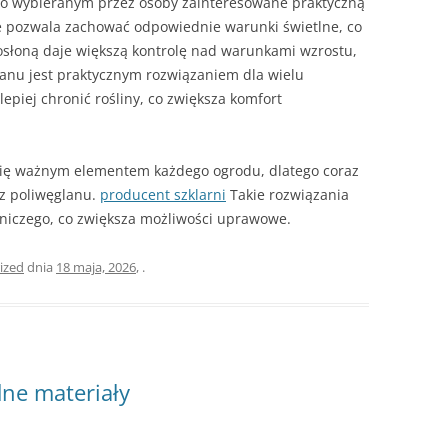
sto wybieranym przez osoby zainteresowane praktyczną
nie pozwala zachować odpowiednie warunki świetlne, co
osłoną daje większą kontrolę nad warunkami wzrostu,
lanu jest praktycznym rozwiązaniem dla wielu
epiej chronić rośliny, co zwiększa komfort
się ważnym elementem każdego ogrodu, dlatego coraz
 z poliwęglanu.
producent szklarni
Takie rozwiązania
niczego, co zwiększa możliwości uprawowe.
ized
dnia
18 maja, 2026
,
.
dne materiały