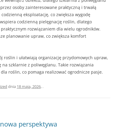
e wewnątrz obiektu, dlatego szklarnia z poliwęglanu
przez osoby zainteresowane praktyczną i trwałą
a codzienną eksploatację, co zwiększa wygodę
wspiera codzienną pielęgnację roślin, dlatego
t praktycznym rozwiązaniem dla wielu ogrodników.
sze planowanie upraw, co zwiększa komfort
j roślin i ułatwiają organizację przydomowych upraw,
ę na szklarnie z poliwęglanu. Takie rozwiązania
dla roślin, co pomaga realizować ogrodnicze pasje.
ized
dnia
18 maja, 2026
,
.
 nowa perspektywa