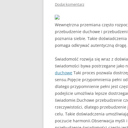
Dodaj komentarz
Wewnętrzna przemiana często rozpocz
przebudzenie duchowe i przebudzenie
poznania siebie. Takie doświadczeni
pomaga odkrywać autentyczną drogę.
Świadomość rozwija się wraz z doświ
świadomości bywa postrzegane jako n
duchowe
Taki proces pozwala dostrze
sensu.Pojęcie przypomnienia pełni od
dlatego przypomnienie pełni jest czę
podejście umożliwia lepsze dostrzega
świadomie.Duchowe przebudzenie częs
rzeczywistości, dlatego przebudzenie
celu. Takie doświadczenia umożliwiają
poczucie harmonii.Obserwacja myśli 
przebudzenie świadomości często jest