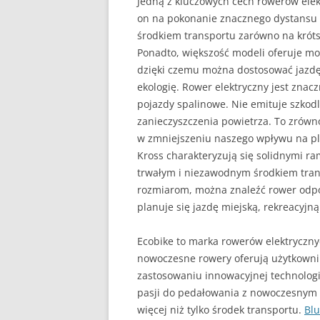
Jedną z kluczowych cech rowerów elek
on na pokonanie znacznego dystansu 
środkiem transportu zarówno na krótsz
Ponadto, większość modeli oferuje mo
dzięki czemu można dostosować jazdę 
ekologię. Rower elektryczny jest znacz
pojazdy spalinowe. Nie emituje szkodl
zanieczyszczenia powietrza. To zrówn
w zmniejszeniu naszego wpływu na pla
Kross charakteryzują się solidnymi r
trwałym i niezawodnym środkiem tra
rozmiarom, można znaleźć rower odpow
planuje się jazdę miejską, rekreacyjną
Ecobike to marka rowerów elektrycznyc
nowoczesne rowery oferują użytkowni
zastosowaniu innowacyjnej technologii
pasji do pedałowania z nowoczesnym 
więcej niż tylko środek transportu.
Blu