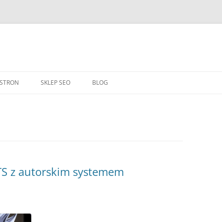
Przejdź
do
 STRON
SKLEP SEO
BLOG
treści
S z autorskim systemem