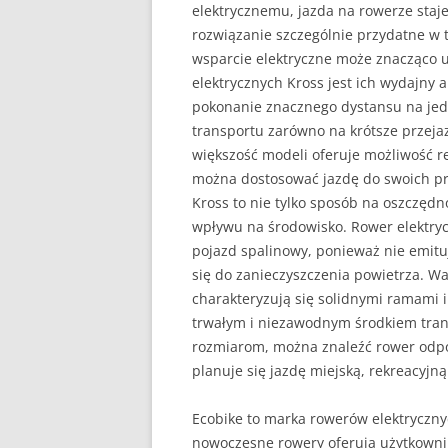
elektrycznemu, jazda na rowerze staje
rozwiązanie szczególnie przydatne w t
wsparcie elektryczne może znacząco 
elektrycznych Kross jest ich wydajny 
pokonanie znacznego dystansu na jed
transportu zarówno na krótsze przejaz
większość modeli oferuje możliwość r
można dostosować jazdę do swoich pre
Kross to nie tylko sposób na oszczędn
wpływu na środowisko. Rower elektrycz
pojazd spalinowy, ponieważ nie emituj
się do zanieczyszczenia powietrza. Wa
charakteryzują się solidnymi ramami 
trwałym i niezawodnym środkiem tra
rozmiarom, można znaleźć rower odpow
planuje się jazdę miejską, rekreacyjną
Ecobike to marka rowerów elektrycznyc
nowoczesne rowery oferują użytkowni