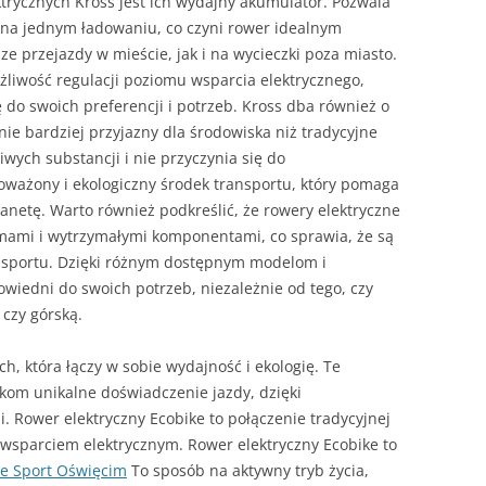
trycznych Kross jest ich wydajny akumulator. Pozwala
na jednym ładowaniu, co czyni rower idealnym
e przejazdy w mieście, jak i na wycieczki poza miasto.
żliwość regulacji poziomu wsparcia elektrycznego,
do swoich preferencji i potrzeb. Kross dba również o
nie bardziej przyjazny dla środowiska niż tradycyjne
iwych substancji i nie przyczynia się do
oważony i ekologiczny środek transportu, który pomaga
netę. Warto również podkreślić, że rowery elektryczne
amami i wytrzymałymi komponentami, co sprawia, że są
nsportu. Dzięki różnym dostępnym modelom i
iedni do swoich potrzeb, niezależnie od tego, czy
 czy górską.
h, która łączy w sobie wydajność i ekologię. Te
kom unikalne doświadczenie jazdy, dzięki
. Rower elektryczny Ecobike to połączenie tradycyjnej
wsparciem elektrycznym. Rower elektryczny Ecobike to
e Sport Oświęcim
To sposób na aktywny tryb życia,