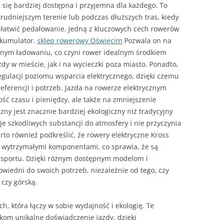
 się bardziej dostępna i przyjemna dla każdego. To
rudniejszym terenie lub podczas dłuższych tras, kiedy
ułatwić pedałowanie. Jedną z kluczowych cech rowerów
akumulator.
sklep rowerowy Oświęcim
Pozwala on na
nym ładowaniu, co czyni rower idealnym środkiem
dy w mieście, jak i na wycieczki poza miasto. Ponadto,
egulacji poziomu wsparcia elektrycznego, dzięki czemu
ferencji i potrzeb. Jazda na rowerze elektrycznym
ość czasu i pieniędzy, ale także na zmniejszenie
ny jest znacznie bardziej ekologiczny niż tradycyjny
e szkodliwych substancji do atmosfery i nie przyczynia
rto również podkreślić, że rowery elektryczne Kross
i wytrzymałymi komponentami, co sprawia, że są
nsportu. Dzięki różnym dostępnym modelom i
iedni do swoich potrzeb, niezależnie od tego, czy
 czy górską.
h, która łączy w sobie wydajność i ekologię. Te
kom unikalne doświadczenie jazdy, dzięki