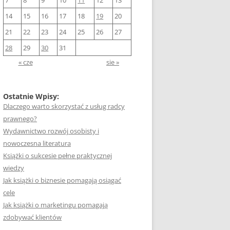
7
8
9
10
11
12
13
14
15
16
17
18
19
20
21
22
23
24
25
26
27
28
29
30
31
« cze
sie »
Ostatnie Wpisy:
Dlaczego warto skorzystać z usług radcy
prawnego?
Wydawnictwo rozwój osobisty i
nowoczesna literatura
Książki o sukcesie pełne praktycznej
wiedzy
Jak książki o biznesie pomagają osiągać
cele
Jak książki o marketingu pomagają
zdobywać klientów