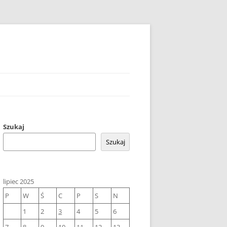
Szukaj
Szukaj
lipiec 2025
P
W
Ś
C
P
S
N
1
2
3
4
5
6