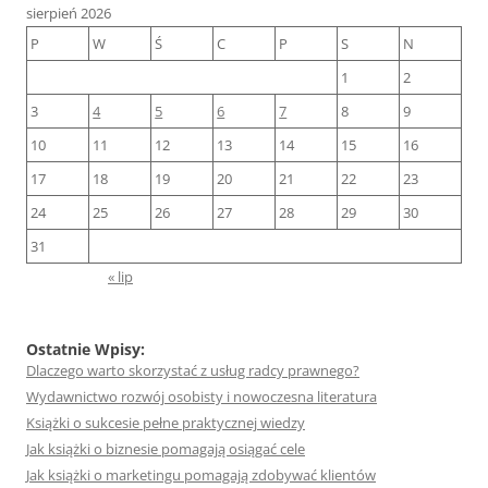
sierpień 2026
P
W
Ś
C
P
S
N
1
2
3
4
5
6
7
8
9
10
11
12
13
14
15
16
17
18
19
20
21
22
23
24
25
26
27
28
29
30
31
« lip
Ostatnie Wpisy:
Dlaczego warto skorzystać z usług radcy prawnego?
Wydawnictwo rozwój osobisty i nowoczesna literatura
Książki o sukcesie pełne praktycznej wiedzy
Jak książki o biznesie pomagają osiągać cele
Jak książki o marketingu pomagają zdobywać klientów