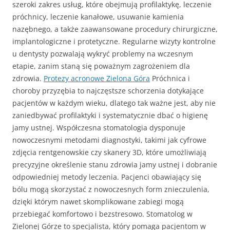
szeroki zakres usług, które obejmują profilaktykę, leczenie
próchnicy, leczenie kanałowe, usuwanie kamienia
nazębnego, a także zaawansowane procedury chirurgiczne,
implantologiczne i protetyczne. Regularne wizyty kontrolne
u dentysty pozwalają wykryć problemy na wczesnym
etapie, zanim staną się poważnym zagrożeniem dla
zdrowia.
Protezy acronowe Zielona Góra
Próchnica i
choroby przyzębia to najczęstsze schorzenia dotykające
pacjentów w każdym wieku, dlatego tak ważne jest, aby nie
zaniedbywać profilaktyki i systematycznie dbać o higienę
jamy ustnej. Współczesna stomatologia dysponuje
nowoczesnymi metodami diagnostyki, takimi jak cyfrowe
zdjęcia rentgenowskie czy skanery 3D, które umożliwiają
precyzyjne określenie stanu zdrowia jamy ustnej i dobranie
odpowiedniej metody leczenia. Pacjenci obawiający się
bólu mogą skorzystać z nowoczesnych form znieczulenia,
dzięki którym nawet skomplikowane zabiegi mogą
przebiegać komfortowo i bezstresowo. Stomatolog w
Zielonej Górze to specjalista, który pomaga pacjentom w