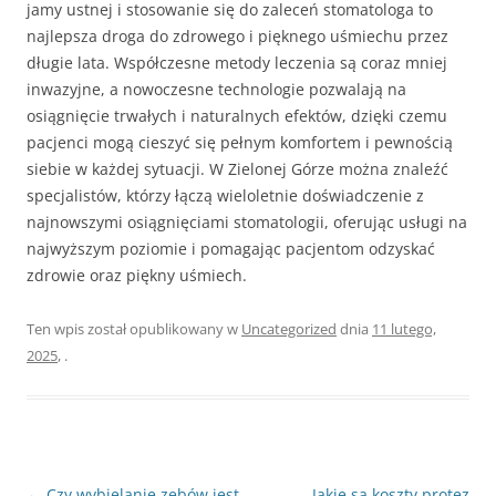
jamy ustnej i stosowanie się do zaleceń stomatologa to
najlepsza droga do zdrowego i pięknego uśmiechu przez
długie lata. Współczesne metody leczenia są coraz mniej
inwazyjne, a nowoczesne technologie pozwalają na
osiągnięcie trwałych i naturalnych efektów, dzięki czemu
pacjenci mogą cieszyć się pełnym komfortem i pewnością
siebie w każdej sytuacji. W Zielonej Górze można znaleźć
specjalistów, którzy łączą wieloletnie doświadczenie z
najnowszymi osiągnięciami stomatologii, oferując usługi na
najwyższym poziomie i pomagając pacjentom odzyskać
zdrowie oraz piękny uśmiech.
Ten wpis został opublikowany w
Uncategorized
dnia
11 lutego,
2025
,
.
Nawigacja
←
Czy wybielanie zębów jest
Jakie są koszty protez