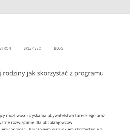
Przejdź
do
 STRON
SKLEP SEO
BLOG
treści
j rodziny jak skorzystać z programu
jący możliwość uzyskania obywatelstwa tureckiego oraz
zystne rozwiązanie dla obcokrajowców
ieruchomości. Kluczowym warunkiem skorzystania z