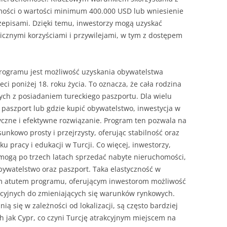
mości o wartości minimum 400.000 USD lub wniesienie
zepisami. Dzięki temu, inwestorzy mogą uzyskać
 licznymi korzyściami i przywilejami, w tym z dostępem
rogramu jest możliwość uzyskania obywatelstwa
eci poniżej 18. roku życia. To oznacza, że cała rodzina
ych z posiadaniem tureckiego paszportu. Dla wielu
ć paszport lub gdzie kupić obywatelstwo, inwestycja w
yczne i efektywne rozwiązanie. Program ten pozwala na
nkowo prosty i przejrzysty, oferując stabilność oraz
nku pracy i edukacji w Turcji. Co więcej, inwestorzy,
 mogą po trzech latach sprzedać nabyte nieruchomości,
bywatelstwo oraz paszport. Taka elastyczność w
ym atutem programu, oferującym inwestorom możliwość
ycyjnych do zmieniających się warunków rynkowych.
ią się w zależności od lokalizacji, są często bardziej
ch jak Cypr, co czyni Turcję atrakcyjnym miejscem na