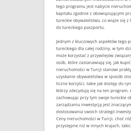
tego programu jest nabycie nierucho
kapitału zgodnie z obowiązującymi pr
tureckie obywatelstwo, co wiąże się z
do tureckiego paszportu.
Jednym z kluczowych aspektów tego p
tureckiego dla całej rodziny, w tym dzi
może korzystać z przywilejów związan
osób, które zastanawiają się, jak kupi
nieruchomości w Turcji stanowi prakt
uzyskanie obywatelstwa w sposób stosu
liczne korzyści, takie jak dostęp do ry
którzy zdecydują się na ten program,
zachowując przy tym swoje tureckie o
zarządzaniu inwestycją jest znacząc
dostosowania swoich strategii inwest
Ceny nieruchomości w Turcji, choć różn
przystępne niż w innych krajach, taki