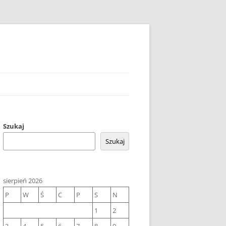
Szukaj
Szukaj
sierpień 2026
P
W
Ś
C
P
S
N
1
2