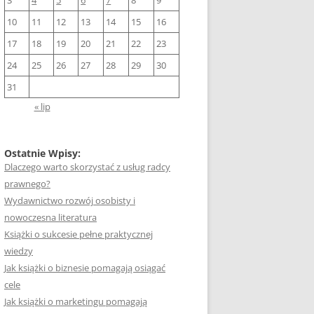
3
4
5
6
7
8
9
10
11
12
13
14
15
16
17
18
19
20
21
22
23
24
25
26
27
28
29
30
31
« lip
Ostatnie Wpisy:
Dlaczego warto skorzystać z usług radcy
prawnego?
Wydawnictwo rozwój osobisty i
nowoczesna literatura
Książki o sukcesie pełne praktycznej
wiedzy
Jak książki o biznesie pomagają osiągać
cele
Jak książki o marketingu pomagają