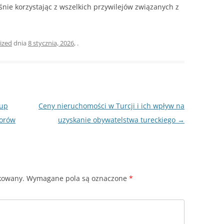
eśnie korzystając z wszelkich przywilejów związanych z
ized
dnia
8 stycznia, 2026
,
.
kup
Ceny nieruchomości w Turcji i ich wpływ na
torów
uzyskanie obywatelstwa tureckiego
→
ikowany.
Wymagane pola są oznaczone
*