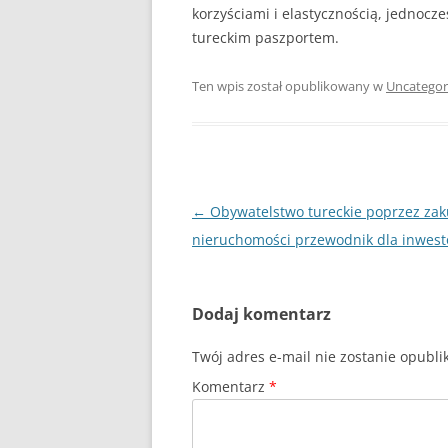
korzyściami i elastycznością, jednocz
tureckim paszportem.
Ten wpis został opublikowany w
Uncategor
Nawigacja
←
Obywatelstwo tureckie poprzez za
wpisu
nieruchomości przewodnik dla inwes
Dodaj komentarz
Twój adres e-mail nie zostanie opubl
Komentarz
*