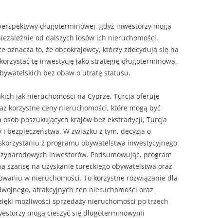
 perspektywy długoterminowej, gdyż inwestorzy mogą
iezależnie od dalszych losów ich nieruchomości.
e oznacza to, że obcokrajowcy, którzy zdecydują się na
orzystać tę inwestycję jako strategię długoterminową,
obywatelskich bez obaw o utratę statusu.
akich jak nieruchomości na Cyprze, Turcja oferuje
raz korzystne ceny nieruchomości, które mogą być
a osób poszukujących krajów bez ekstradycji, Turcja
i bezpieczeństwa. W związku z tym, decyzja o
i skorzystaniu z programu obywatelstwa inwestycyjnego
iędzynarodowych inwestorów. Podsumowując, program
ową szansę na uzyskanie tureckiego obywatelstwa oraz
owaniu w nieruchomości. To korzystne rozwiązanie dla
wójnego, atrakcyjnych cen nieruchomości oraz
Dzięki możliwości sprzedaży nieruchomości po trzech
westorzy mogą cieszyć się długoterminowymi