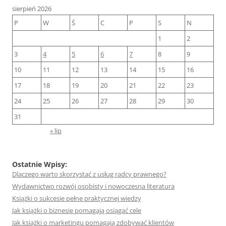
sierpień 2026
P
W
Ś
C
P
S
N
1
2
3
4
5
6
7
8
9
10
11
12
13
14
15
16
17
18
19
20
21
22
23
24
25
26
27
28
29
30
31
« lip
Ostatnie Wpisy:
Dlaczego warto skorzystać z usług radcy prawnego?
Wydawnictwo rozwój osobisty i nowoczesna literatura
Książki o sukcesie pełne praktycznej wiedzy
Jak książki o biznesie pomagają osiągać cele
Jak książki o marketingu pomagają zdobywać klientów