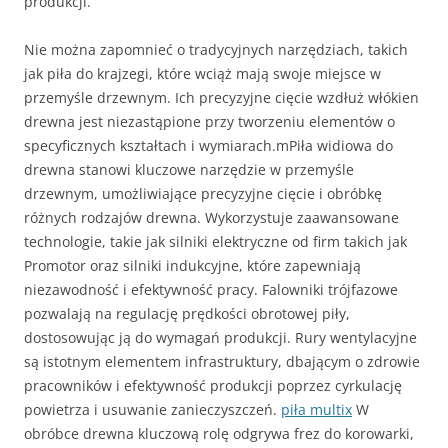
produkcji.
Nie można zapomnieć o tradycyjnych narzędziach, takich
jak piła do krajzegi, które wciąż mają swoje miejsce w
przemyśle drzewnym. Ich precyzyjne cięcie wzdłuż włókien
drewna jest niezastąpione przy tworzeniu elementów o
specyficznych kształtach i wymiarach.mPiła widiowa do
drewna stanowi kluczowe narzędzie w przemyśle
drzewnym, umożliwiające precyzyjne cięcie i obróbkę
różnych rodzajów drewna. Wykorzystuje zaawansowane
technologie, takie jak silniki elektryczne od firm takich jak
Promotor oraz silniki indukcyjne, które zapewniają
niezawodność i efektywność pracy. Falowniki trójfazowe
pozwalają na regulację prędkości obrotowej piły,
dostosowując ją do wymagań produkcji. Rury wentylacyjne
są istotnym elementem infrastruktury, dbającym o zdrowie
pracowników i efektywność produkcji poprzez cyrkulację
powietrza i usuwanie zanieczyszczeń.
piła multix
W
obróbce drewna kluczową rolę odgrywa frez do korowarki,