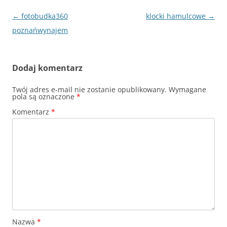
Nawigacja
←
fotobudka360
klocki hamulcowe
→
wpisu
poznańwynajem
Dodaj komentarz
Twój adres e-mail nie zostanie opublikowany.
Wymagane
pola są oznaczone
*
Komentarz
*
Nazwa
*