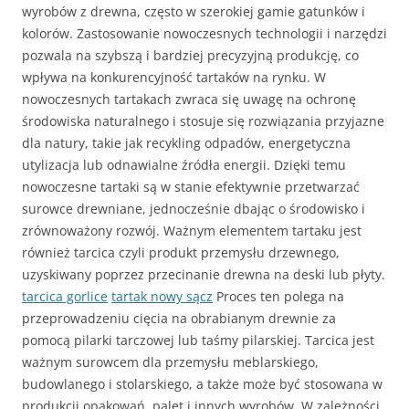
wyrobów z drewna, często w szerokiej gamie gatunków i
kolorów. Zastosowanie nowoczesnych technologii i narzędzi
pozwala na szybszą i bardziej precyzyjną produkcję, co
wpływa na konkurencyjność tartaków na rynku. W
nowoczesnych tartakach zwraca się uwagę na ochronę
środowiska naturalnego i stosuje się rozwiązania przyjazne
dla natury, takie jak recykling odpadów, energetyczna
utylizacja lub odnawialne źródła energii. Dzięki temu
nowoczesne tartaki są w stanie efektywnie przetwarzać
surowce drewniane, jednocześnie dbając o środowisko i
zrównoważony rozwój. Ważnym elementem tartaku jest
również tarcica czyli produkt przemysłu drzewnego,
uzyskiwany poprzez przecinanie drewna na deski lub płyty.
tarcica gorlice
tartak nowy sącz
Proces ten polega na
przeprowadzeniu cięcia na obrabianym drewnie za
pomocą pilarki tarczowej lub taśmy pilarskiej. Tarcica jest
ważnym surowcem dla przemysłu meblarskiego,
budowlanego i stolarskiego, a także może być stosowana w
produkcji opakowań, palet i innych wyrobów. W zależności