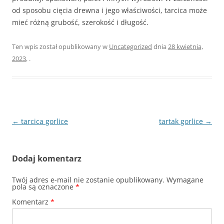
od sposobu cięcia drewna i jego właściwości, tarcica może
mieć różną grubość, szerokość i długość.
Ten wpis został opublikowany w
Uncategorized
dnia
28 kwietnia,
2023
,
.
Nawigacja
←
tarcica gorlice
tartak gorlice
→
wpisu
Dodaj komentarz
Twój adres e-mail nie zostanie opublikowany.
Wymagane
pola są oznaczone
*
Komentarz
*