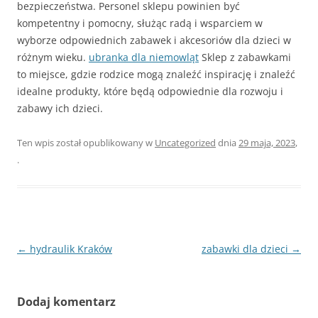
bezpieczeństwa. Personel sklepu powinien być
kompetentny i pomocny, służąc radą i wsparciem w
wyborze odpowiednich zabawek i akcesoriów dla dzieci w
różnym wieku.
ubranka dla niemowląt
Sklep z zabawkami
to miejsce, gdzie rodzice mogą znaleźć inspirację i znaleźć
idealne produkty, które będą odpowiednie dla rozwoju i
zabawy ich dzieci.
Ten wpis został opublikowany w
Uncategorized
dnia
29 maja, 2023
,
.
Nawigacja
←
hydraulik Kraków
zabawki dla dzieci
→
wpisu
Dodaj komentarz