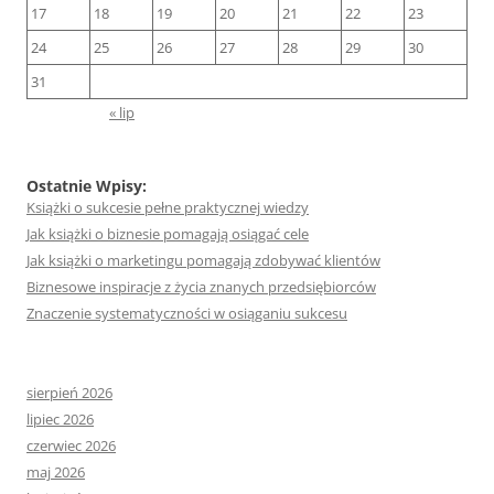
17
18
19
20
21
22
23
24
25
26
27
28
29
30
31
« lip
Ostatnie Wpisy:
Książki o sukcesie pełne praktycznej wiedzy
Jak książki o biznesie pomagają osiągać cele
Jak książki o marketingu pomagają zdobywać klientów
Biznesowe inspiracje z życia znanych przedsiębiorców
Znaczenie systematyczności w osiąganiu sukcesu
sierpień 2026
lipiec 2026
czerwiec 2026
maj 2026