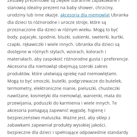
Zestawy prezentowe są zwykle starannie zapakowane i
stanowią idealny prezent na baby shower, chrzciny,
urodziny lub inne okazje.
akcesoria dla niemowląt
Ubranka
dla dzieci to różnorodne i urocze stroje, które są
przeznaczone dla dzieci w różnym wieku. Mogą to być
body, pajacyki, spodnie, bluzki, sukienki, sweterki, kurtki,
czapki, rękawiczki i wiele innych. Ubranka dla dzieci są
dostępne w różnych stylach, wzorach, kolorach i
materiałach, aby zaspokoić różnorodne gusta i preferencje.
Akcesoria dla niemowląt obejmują szeroki zakres
produktów, które ułatwiają opiekę nad niemowlętami.
Mogą to być smoczki, butelki, podgrzewacze do butelek,
termometry, elektroniczne nianie, pieluszki, chusteczki
nawilżane, kosmetyki dla niemowląt, wanienki, mata do
przewijania, poduszki do karmienia i wiele innych. Te
akcesoria pomagają zapewnić wygodę, higienę i
bezpieczeństwo maluszka. Ważne jest, aby sklep z
zabawkami zapewniał produkty wysokiej jakości,
bezpieczne dla dzieci i spełniające odpowiednie standardy