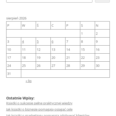
sierpień 2026
P
W
Ś
C
P
S
N
1
2
3
4
5
6
7
8
9
10
11
12
13
14
15
16
17
18
19
20
21
22
23
24
25
26
27
28
29
30
31
« lip
Ostatnie Wpisy:
Książki o sukcesie pełne praktycznej wiedzy
Jak książki o biznesie pomagają osiągać cele
Jak książki o marketingu pomagają zdobywać klientów