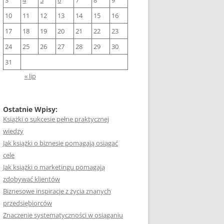
3
4
5
6
7
8
9
10
11
12
13
14
15
16
17
18
19
20
21
22
23
24
25
26
27
28
29
30
31
« lip
Ostatnie Wpisy:
Książki o sukcesie pełne praktycznej
wiedzy
Jak książki o biznesie pomagają osiągać
cele
Jak książki o marketingu pomagają
zdobywać klientów
Biznesowe inspiracje z życia znanych
przedsiębiorców
Znaczenie systematyczności w osiąganiu