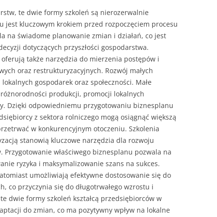
stw, te dwie formy szkoleń są nierozerwalnie
u jest kluczowym krokiem przed rozpoczęciem procesu
la na świadome planowanie zmian i działań, co jest
ecyzji dotyczących przyszłości gospodarstwa.
 oferują także narzędzia do mierzenia postępów i
owych oraz restrukturyzacyjnych. Rozwój małych
a lokalnych gospodarek oraz społeczności. Małe
różnorodności produkcji, promocji lokalnych
cy. Dzięki odpowiedniemu przygotowaniu biznesplanu
zedsiębiorcy z sektora rolniczego mogą osiągnąć większą
przetrwać w konkurencyjnym otoczeniu. Szkolenia
yzacją stanowią kluczowe narzędzia dla rozwoju
w. Przygotowanie właściwego biznesplanu pozwala na
anie ryzyka i maksymalizowanie szans na sukces.
 natomiast umożliwiają efektywne dostosowanie się do
, co przyczynia się do długotrwałego wzrostu i
te dwie formy szkoleń kształcą przedsiębiorców w
daptacji do zmian, co ma pozytywny wpływ na lokalne