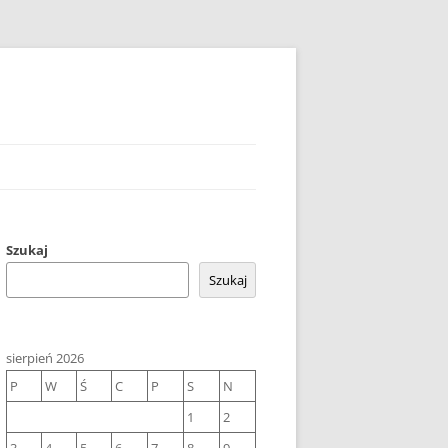
Szukaj
Szukaj
sierpień 2026
P
W
Ś
C
P
S
N
1
2