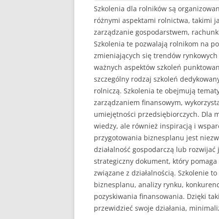
Szkolenia dla rolników są organizowan
różnymi aspektami rolnictwa, takimi 
zarządzanie gospodarstwem, rachunkow
Szkolenia te pozwalają rolnikom na p
zmieniających się trendów rynkowych 
ważnych aspektów szkoleń punktowanyc
szczególny rodzaj szkoleń dedykowan
rolniczą. Szkolenia te obejmują tema
zarządzaniem finansowym, wykorzysta
umiejętności przedsiębiorczych. Dla m
wiedzy, ale również inspiracją i ws
przygotowania biznesplanu jest niezwy
działalność gospodarczą lub rozwijać 
strategiczny dokument, który pomaga o
związane z działalnością. Szkolenie t
biznesplanu, analizy rynku, konkuren
pozyskiwania finansowania. Dzięki tak
przewidzieć swoje działania, minimal