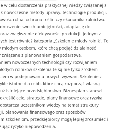
e w celu dostarczenia praktycznej wiedzy związanej z
jak nowoczesne metody uprawy, technologie produkcji,
ość rolna, ochrona roślin czy ekonomika rolnictwa.
odnoszenie swoich umiejętności, adaptację do
oraz zwiększenie efektywności produkcji. Jednym z
h jest również kategoria „Szkolenie młody rolnik”. To
y młodym osobom, które chcą podjąć działalność
ty związane z planowaniem gospodarstwa,
niem nowoczesnych technologii czy rozwijaniem
łodych rolników szkolenia te są nie tylko źródłem
parciem w podejmowaniu nowych wyzwań. Szkolenie z
kle istotne dla osób, które chcą rozpocząć własną
już istniejące przedsiębiorstwo. Biznesplan stanowi
kreślić cele, strategie, plany finansowe oraz ryzyka
o dostarcza uczestnikom wiedzy na temat struktury
cji, planowania finansowego oraz sposobów
im szkoleniom, przedsiębiorcy mogą lepiej zrozumieć i
izując ryzyko niepowodzenia.