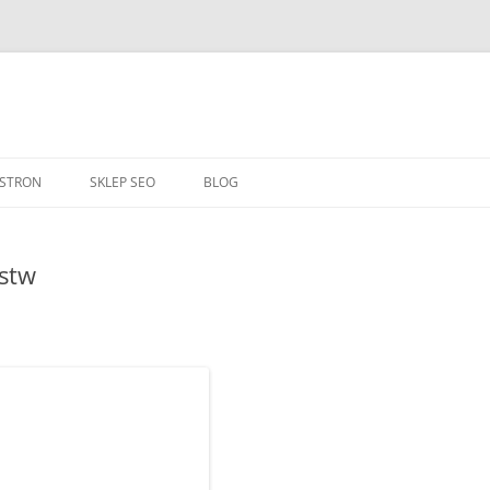
Przejdź
do
 STRON
SKLEP SEO
BLOG
treści
stw