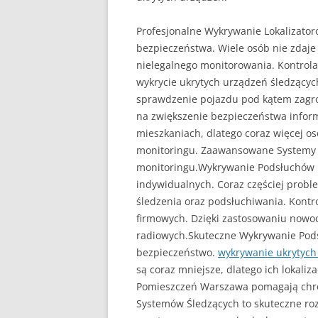
Profesjonalne Wykrywanie Lokalizato
bezpieczeństwa. Wiele osób nie zdaje
nielegalnego monitorowania. Kontrol
wykrycie ukrytych urządzeń śledzącyc
sprawdzenie pojazdu pod kątem zagr
na zwiększenie bezpieczeństwa infor
mieszkaniach, dlatego coraz więcej o
monitoringu. Zaawansowane Systemy 
monitoringu.Wykrywanie Podsłuchów I
indywidualnych. Coraz częściej probl
śledzenia oraz podsłuchiwania. Kont
firmowych. Dzięki zastosowaniu nowo
radiowych.Skuteczne Wykrywanie Pods
bezpieczeństwo.
wykrywanie ukrytyc
są coraz mniejsze, dlatego ich lokaliz
Pomieszczeń Warszawa pomagają chro
Systemów Śledzących to skuteczne roz