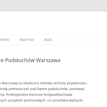
Przejdź
do
 STRON
SKLEP SEO
BLOG
treści
ie Podsłuchów Warszawa
w Warszawa to skuteczna metoda ochrony prywatności.
ontrolę pomieszczeń pod kątem podsłuchów, ponieważ
nia. Profesjonalna Kontrola Antypodsłuchowa
nych urządzeń pomiarowych, co umożliwia wykrycie