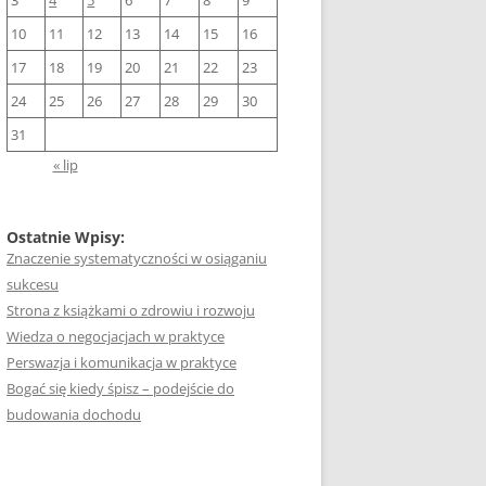
3
4
5
6
7
8
9
10
11
12
13
14
15
16
17
18
19
20
21
22
23
24
25
26
27
28
29
30
31
« lip
Ostatnie Wpisy:
Znaczenie systematyczności w osiąganiu
sukcesu
Strona z książkami o zdrowiu i rozwoju
Wiedza o negocjacjach w praktyce
Perswazja i komunikacja w praktyce
Bogać się kiedy śpisz – podejście do
budowania dochodu