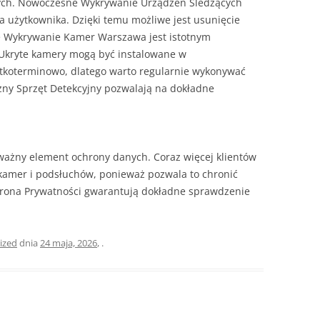
h. Nowoczesne Wykrywanie Urządzeń Śledzących
 użytkownika. Dzięki temu możliwe jest usunięcie
e Wykrywanie Kamer Warszawa jest istotnym
Ukryte kamery mogą być instalowane w
koterminowo, dlatego warto regularnie wykonywać
czny Sprzęt Detekcyjny pozwalają na dokładne
ażny element ochrony danych. Coraz więcej klientów
kamer i podsłuchów, ponieważ pozwala to chronić
rona Prywatności gwarantują dokładne sprawdzenie
ized
dnia
24 maja, 2026
,
.