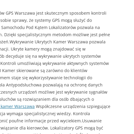
rów GPS Warszawa jest skutecznym sposobem kontroli
 sobie sprawy, że systemy GPS mogą służyć do
a Samochodu Pod Kątem Lokalizatorów pozwala na
h. Dzięki specjalistycznym metodom możliwe jest pełne
ożeń.Wykrywanie Ukrytych Kamer Warszawa pozwala
macji. Ukryte kamery mogą znajdować się w
sób decyduje się na wykrywanie ukrytych systemów
Kontroli umożliwiają wykrywanie aktywnych systemów
 Kamer skierowane są zarówno do klientów
emem staje się wykorzystywanie technologii do
rola Antypodsłuchowa pozwalają na ochronę danych
czesnych urządzeń możliwe jest wykrywanie sygnałów
łuchów są rozwiązaniem dla osób dbających o
h kamer Warszawa
Współczesne urządzenia szpiegujące
acja wymaga specjalistycznej wiedzy. Kontrola
nić poufne informacje przed wyciekiem.Usuwanie
wiązanie dla kierowców. Lokalizatory GPS mogą być