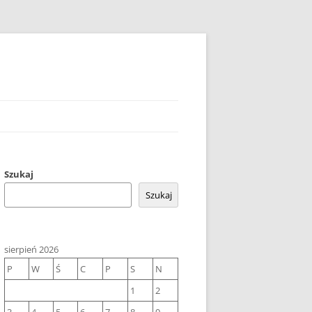
Szukaj
Szukaj
sierpień 2026
P
W
Ś
C
P
S
N
1
2