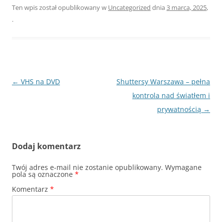
Ten wpis został opublikowany w
Uncategorized
dnia
3 marca, 2025
,
.
Nawigacja
←
VHS na DVD
Shuttersy Warszawa – pełna
wpisu
kontrola nad światłem i
prywatnością
→
Dodaj komentarz
Twój adres e-mail nie zostanie opublikowany.
Wymagane
pola są oznaczone
*
Komentarz
*