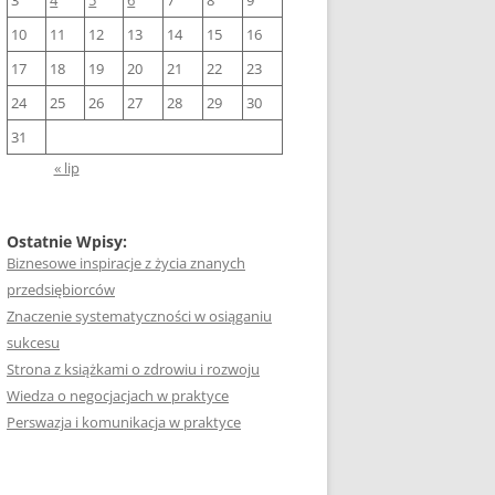
3
4
5
6
7
8
9
10
11
12
13
14
15
16
17
18
19
20
21
22
23
24
25
26
27
28
29
30
31
« lip
Ostatnie Wpisy:
Biznesowe inspiracje z życia znanych
przedsiębiorców
Znaczenie systematyczności w osiąganiu
sukcesu
Strona z książkami o zdrowiu i rozwoju
Wiedza o negocjacjach w praktyce
Perswazja i komunikacja w praktyce