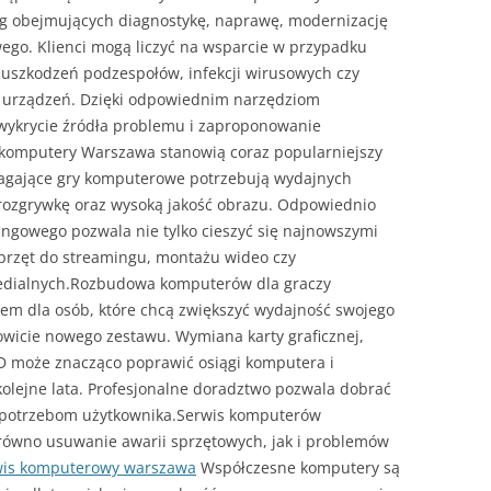
ug obejmujących diagnostykę, naprawę, modernizację
ego. Klienci mogą liczyć na wsparcie w przypadku
szkodzeń podzespołów, infekcji wirusowych czy
 urządzeń. Dzięki odpowiednim narzędziom
 wykrycie źródła problemu i zaproponowanie
komputery Warszawa stanowią coraz popularniejszy
gające gry komputerowe potrzebują wydajnych
rozgrywkę oraz wysoką jakość obrazu. Odpowiednio
ngowego pozwala nie tylko cieszyć się najnowszymi
sprzęt do streamingu, montażu wideo czy
dialnych.Rozbudowa komputerów dla graczy
em dla osób, które chcą zwiększyć wydajność swojego
owicie nowego zestawu. Wymiana karty graficznej,
D może znacząco poprawić osiągi komputera i
olejne lata. Profesjonalne doradztwo pozwala dobrać
 potrzebom użytkownika.Serwis komputerów
ówno usuwanie awarii sprzętowych, jak i problemów
wis komputerowy warszawa
Współczesne komputery są