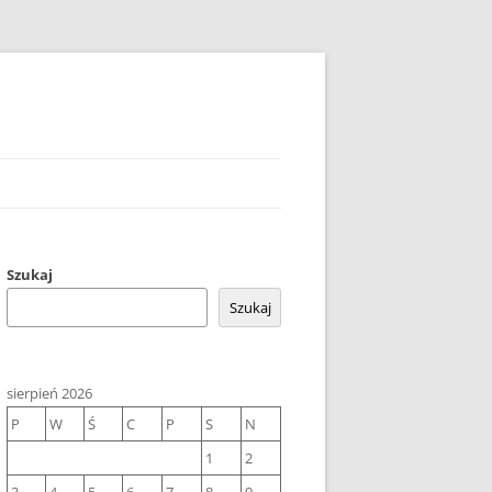
Szukaj
Szukaj
sierpień 2026
P
W
Ś
C
P
S
N
1
2