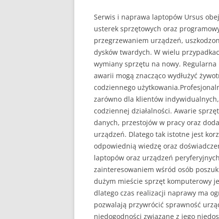
Serwis i naprawa laptopów Ursus obe
usterek sprzętowych oraz programowy
przegrzewaniem urządzeń, uszkodzon
dysków twardych. W wielu przypadka
wymiany sprzętu na nowy. Regularna 
awarii mogą znacząco wydłużyć żywot
codziennego użytkowania.Profesjonal
zarówno dla klientów indywidualnych,
codziennej działalności. Awarie spr
danych, przestojów w pracy oraz dod
urządzeń. Dlatego tak istotne jest kor
odpowiednią wiedzę oraz doświadcze
laptopów oraz urządzeń peryferyjnyc
zainteresowaniem wśród osób poszukuj
dużym mieście sprzęt komputerowy je
dlatego czas realizacji naprawy ma o
pozwalają przywrócić sprawność urząd
niedogodności związane z jego nied