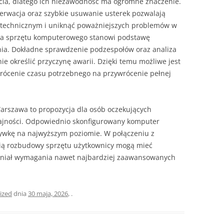
cia, dlatego ich niezawodność ma ogromne znaczenie.
erwacja oraz szybkie usuwanie usterek pozwalają
 technicznym i uniknąć poważniejszych problemów w
ka sprzętu komputerowego stanowi podstawę
ia. Dokładne sprawdzenie podzespołów oraz analiza
ie określić przyczynę awarii. Dzięki temu możliwe jest
krócenie czasu potrzebnego na przywrócenie pełnej
arszawa to propozycja dla osób oczekujących
dajności. Odpowiednio skonfigurowany komputer
ywkę na najwyższym poziomie. W połączeniu z
ią rozbudowy sprzętu użytkownicy mogą mieć
łniał wymagania nawet najbardziej zaawansowanych
ized
dnia
30 maja, 2026
,
.