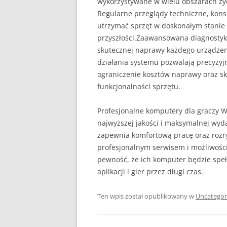
wykorzystywane w wielu obszarach ży
Regularne przeglądy techniczne, kons
utrzymać sprzęt w doskonałym stanie
przyszłości.Zaawansowana diagnosty
skutecznej naprawy każdego urządzen
działania systemu pozwalają precyzyjn
ograniczenie kosztów naprawy oraz s
funkcjonalności sprzętu.
Profesjonalne komputery dla graczy W
najwyższej jakości i maksymalnej wy
zapewnia komfortową pracę oraz rozr
profesjonalnym serwisem i możliwośc
pewność, że ich komputer będzie spe
aplikacji i gier przez długi czas.
Ten wpis został opublikowany w
Uncategor