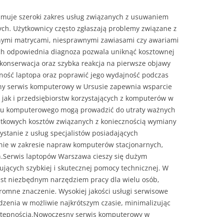
jmuje szeroki zakres usług związanych z usuwaniem
ch. Użytkownicy często zgłaszają problemy związane z
ymi matrycami, niesprawnymi zawiasami czy awariami
ch odpowiednia diagnoza pozwala uniknąć kosztownej
konserwacja oraz szybka reakcja na pierwsze objawy
ność laptopa oraz poprawić jego wydajność podczas
ny serwis komputerowy w Ursusie zapewnia wsparcie
 jak i przedsiębiorstw korzystających z komputerów w
zętu komputerowego mogą prowadzić do utraty ważnych
atkowych kosztów związanych z koniecznością wymiany
zystanie z usług specjalistów posiadających
nie w zakresie napraw komputerów stacjonarnych,
h.Serwis laptopów Warszawa cieszy się dużym
ących szybkiej i skutecznej pomocy technicznej. W
st niezbędnym narzędziem pracy dla wielu osób,
gromne znaczenie. Wysokiej jakości usługi serwisowe
zenia w możliwie najkrótszym czasie, minimalizując
ostępnością.Nowoczesny serwis komputerowy w