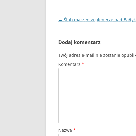
Nawigacja
←
Ślub marzeń w plenerze nad Bałty
wpisu
Dodaj komentarz
Twój adres e-mail nie zostanie opubl
Komentarz
*
Nazwa
*