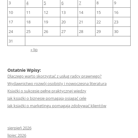
3
4
5
6
7
8
9
10
11
12
13
14
15
16
17
18
19
20
21
22
23
24
25
26
27
28
29
30
31
« lip
Ostatnie Wpisy:
Dlaczego warto skorzystać z usług radcy prawnego?
Wydawnictwo rozwój osobisty i nowoczesna literatura
Książki o sukcesie pełne praktycznej wiedzy
Jak książki o biznesie pomagają osiągać cele
Jak książki o marketingu pomagają zdobywać klientów
sierpień 2026
lipiec 2026