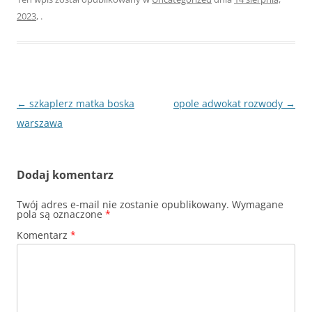
2023
,
.
Nawigacja
←
szkaplerz matka boska
opole adwokat rozwody
→
wpisu
warszawa
Dodaj komentarz
Twój adres e-mail nie zostanie opublikowany.
Wymagane
pola są oznaczone
*
Komentarz
*