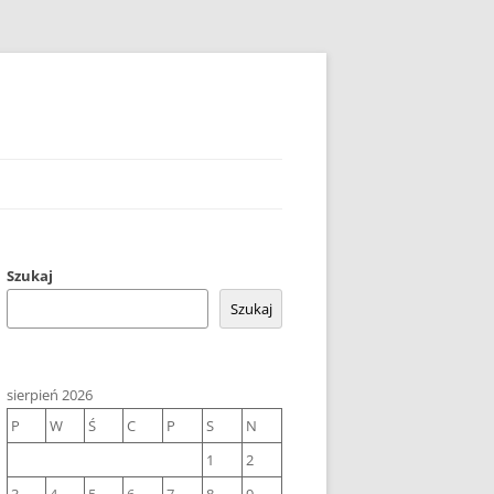
Szukaj
Szukaj
sierpień 2026
P
W
Ś
C
P
S
N
1
2