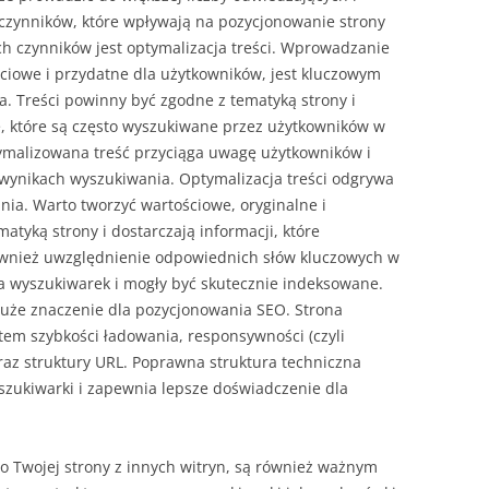
e czynników, które wpływają na pozycjonowanie strony
ch czynników jest optymalizacja treści. Wprowadzanie
ościowe i przydatne dla użytkowników, jest kluczowym
 Treści powinny być zgodne z tematyką strony i
, które są często wyszukiwane przez użytkowników w
ymalizowana treść przyciąga uwagę użytkowników i
wynikach wyszukiwania. Optymalizacja treści odgrywa
nia. Warto tworzyć wartościowe, oryginalne i
matyką strony i dostarczają informacji, które
ównież uwzględnienie odpowiednich słów kluczowych w
la wyszukiwarek i mogły być skutecznie indeksowane.
duże znaczenie dla pozycjonowania SEO. Strona
em szybkości ładowania, responsywności (czyli
az struktury URL. Poprawna struktura techniczna
szukiwarki i zapewnia lepsze doświadczenie dla
 do Twojej strony z innych witryn, są również ważnym