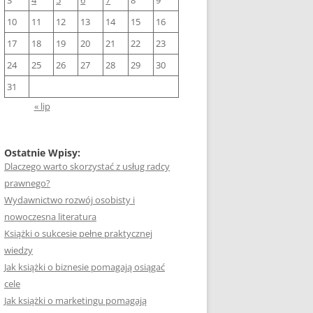
3
4
5
6
7
8
9
10
11
12
13
14
15
16
17
18
19
20
21
22
23
24
25
26
27
28
29
30
31
« lip
Ostatnie Wpisy:
Dlaczego warto skorzystać z usług radcy
prawnego?
Wydawnictwo rozwój osobisty i
nowoczesna literatura
Książki o sukcesie pełne praktycznej
wiedzy
Jak książki o biznesie pomagają osiągać
cele
Jak książki o marketingu pomagają