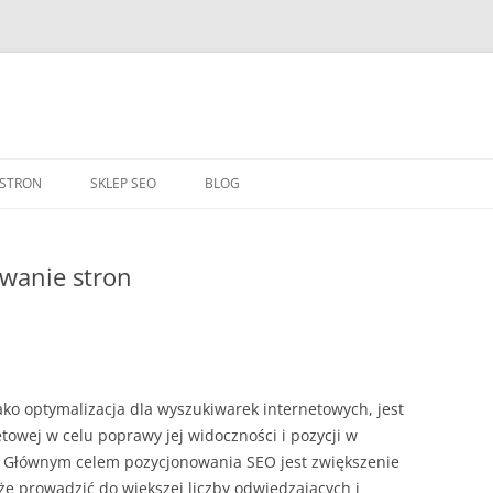
Przejdź
do
 STRON
SKLEP SEO
BLOG
treści
owanie stron
ko optymalizacja dla wyszukiwarek internetowych, jest
owej w celu poprawy jej widoczności i pozycji w
 Głównym celem pozycjonowania SEO jest zwiększenie
że prowadzić do większej liczby odwiedzających i