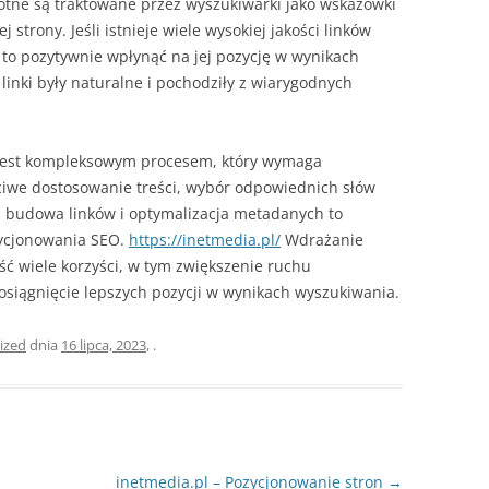
otne są traktowane przez wyszukiwarki jako wskazówki
 strony. Jeśli istnieje wiele wysokiej jakości linków
to pozytywnie wpłynąć na jej pozycję w wynikach
linki były naturalne i pochodziły z wiarygodnych
jest kompleksowym procesem, który wymaga
ciwe dostosowanie treści, wybór odpowiednich słów
, budowa linków i optymalizacja metadanych to
zycjonowania SEO.
https://inetmedia.pl/
Wdrażanie
ść wiele korzyści, w tym zwiększenie ruchu
osiągnięcie lepszych pozycji w wynikach wyszukiwania.
ized
dnia
16 lipca, 2023
,
.
inetmedia.pl – Pozycjonowanie stron
→