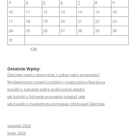
3
4
5
6
7
8
9
10
11
12
13
14
15
16
17
18
19
20
21
22
23
24
25
26
27
28
29
30
31
« lip
Ostatnie Wpisy:
Dlaczego warto skorzystać z usług radcy prawnego?
Wydawnictwo rozwój osobisty i nowoczesna literatura
Książki o sukcesie pełne praktycznej wiedzy
Jak książki o biznesie pomagają osiągać cele
Jak książki o marketingu pomagają zdobywać klientów
sierpień 2026
lipiec 2026