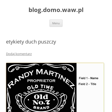
blog.domo.waw.pl
Przejdź
Menu
do
treści
etykiety duch puszczy
Dodaj komentarz