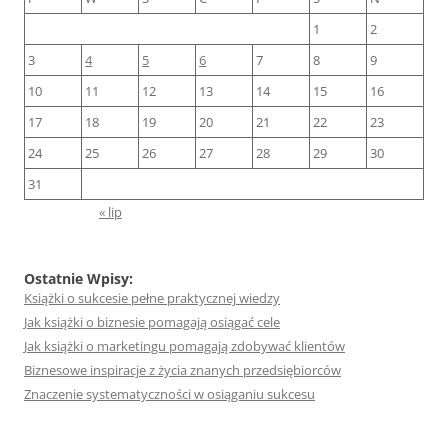
1
2
3
4
5
6
7
8
9
10
11
12
13
14
15
16
17
18
19
20
21
22
23
24
25
26
27
28
29
30
31
« lip
Ostatnie Wpisy:
Książki o sukcesie pełne praktycznej wiedzy
Jak książki o biznesie pomagają osiągać cele
Jak książki o marketingu pomagają zdobywać klientów
Biznesowe inspiracje z życia znanych przedsiębiorców
Znaczenie systematyczności w osiąganiu sukcesu