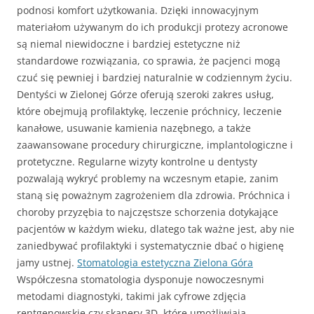
podnosi komfort użytkowania. Dzięki innowacyjnym
materiałom używanym do ich produkcji protezy acronowe
są niemal niewidoczne i bardziej estetyczne niż
standardowe rozwiązania, co sprawia, że pacjenci mogą
czuć się pewniej i bardziej naturalnie w codziennym życiu.
Dentyści w Zielonej Górze oferują szeroki zakres usług,
które obejmują profilaktykę, leczenie próchnicy, leczenie
kanałowe, usuwanie kamienia nazębnego, a także
zaawansowane procedury chirurgiczne, implantologiczne i
protetyczne. Regularne wizyty kontrolne u dentysty
pozwalają wykryć problemy na wczesnym etapie, zanim
staną się poważnym zagrożeniem dla zdrowia. Próchnica i
choroby przyzębia to najczęstsze schorzenia dotykające
pacjentów w każdym wieku, dlatego tak ważne jest, aby nie
zaniedbywać profilaktyki i systematycznie dbać o higienę
jamy ustnej.
Stomatologia estetyczna Zielona Góra
Współczesna stomatologia dysponuje nowoczesnymi
metodami diagnostyki, takimi jak cyfrowe zdjęcia
rentgenowskie czy skanery 3D, które umożliwiają