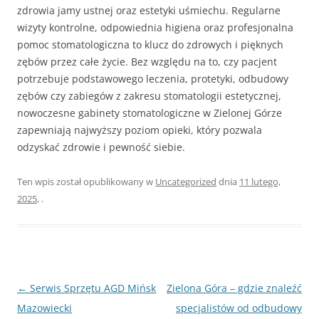
zdrowia jamy ustnej oraz estetyki uśmiechu. Regularne
wizyty kontrolne, odpowiednia higiena oraz profesjonalna
pomoc stomatologiczna to klucz do zdrowych i pięknych
zębów przez całe życie. Bez względu na to, czy pacjent
potrzebuje podstawowego leczenia, protetyki, odbudowy
zębów czy zabiegów z zakresu stomatologii estetycznej,
nowoczesne gabinety stomatologiczne w Zielonej Górze
zapewniają najwyższy poziom opieki, który pozwala
odzyskać zdrowie i pewność siebie.
Ten wpis został opublikowany w
Uncategorized
dnia
11 lutego,
2025
,
.
Nawigacja
←
Serwis Sprzętu AGD Mińsk
Zielona Góra – gdzie znaleźć
wpisu
Mazowiecki
specjalistów od odbudowy