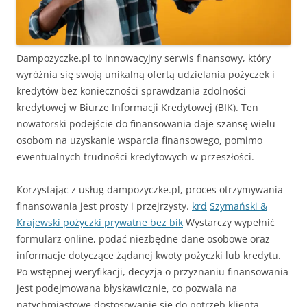
Dampozyczke.pl to innowacyjny serwis finansowy, który
wyróżnia się swoją unikalną ofertą udzielania pożyczek i
kredytów bez konieczności sprawdzania zdolności
kredytowej w Biurze Informacji Kredytowej (BIK). Ten
nowatorski podejście do finansowania daje szansę wielu
osobom na uzyskanie wsparcia finansowego, pomimo
ewentualnych trudności kredytowych w przeszłości.
Korzystając z usług dampozyczke.pl, proces otrzymywania
finansowania jest prosty i przejrzysty.
krd
Szymański &
Krajewski pożyczki prywatne bez bik
Wystarczy wypełnić
formularz online, podać niezbędne dane osobowe oraz
informacje dotyczące żądanej kwoty pożyczki lub kredytu.
Po wstępnej weryfikacji, decyzja o przyznaniu finansowania
jest podejmowana błyskawicznie, co pozwala na
natychmiastowe dostosowanie się do potrzeb klienta.