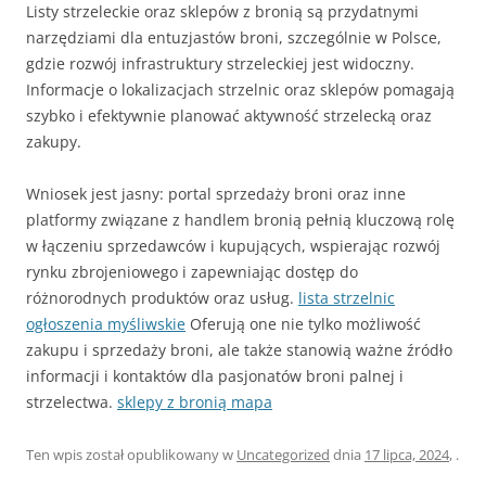
Listy strzeleckie oraz sklepów z bronią są przydatnymi
narzędziami dla entuzjastów broni, szczególnie w Polsce,
gdzie rozwój infrastruktury strzeleckiej jest widoczny.
Informacje o lokalizacjach strzelnic oraz sklepów pomagają
szybko i efektywnie planować aktywność strzelecką oraz
zakupy.
Wniosek jest jasny: portal sprzedaży broni oraz inne
platformy związane z handlem bronią pełnią kluczową rolę
w łączeniu sprzedawców i kupujących, wspierając rozwój
rynku zbrojeniowego i zapewniając dostęp do
różnorodnych produktów oraz usług.
lista strzelnic
ogłoszenia myśliwskie
Oferują one nie tylko możliwość
zakupu i sprzedaży broni, ale także stanowią ważne źródło
informacji i kontaktów dla pasjonatów broni palnej i
strzelectwa.
sklepy z bronią mapa
Ten wpis został opublikowany w
Uncategorized
dnia
17 lipca, 2024
,
.