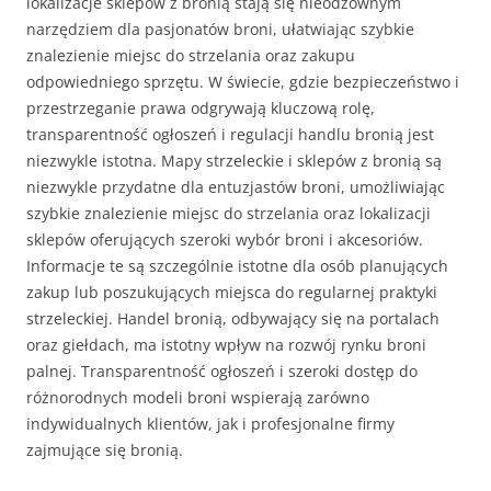
lokalizacje sklepów z bronią stają się nieodzownym
narzędziem dla pasjonatów broni, ułatwiając szybkie
znalezienie miejsc do strzelania oraz zakupu
odpowiedniego sprzętu. W świecie, gdzie bezpieczeństwo i
przestrzeganie prawa odgrywają kluczową rolę,
transparentność ogłoszeń i regulacji handlu bronią jest
niezwykle istotna. Mapy strzeleckie i sklepów z bronią są
niezwykle przydatne dla entuzjastów broni, umożliwiając
szybkie znalezienie miejsc do strzelania oraz lokalizacji
sklepów oferujących szeroki wybór broni i akcesoriów.
Informacje te są szczególnie istotne dla osób planujących
zakup lub poszukujących miejsca do regularnej praktyki
strzeleckiej. Handel bronią, odbywający się na portalach
oraz giełdach, ma istotny wpływ na rozwój rynku broni
palnej. Transparentność ogłoszeń i szeroki dostęp do
różnorodnych modeli broni wspierają zarówno
indywidualnych klientów, jak i profesjonalne firmy
zajmujące się bronią.