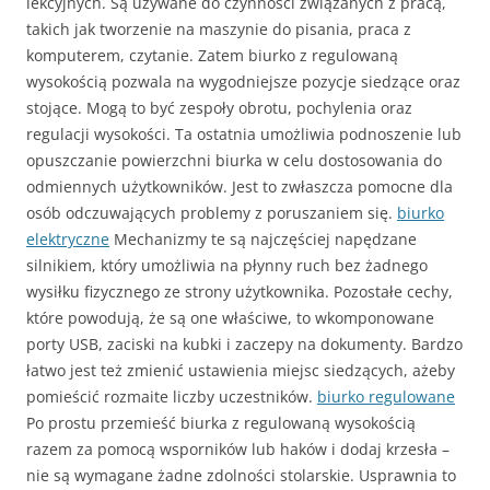
lekcyjnych. Są używane do czynności związanych z pracą,
takich jak tworzenie na maszynie do pisania, praca z
komputerem, czytanie. Zatem biurko z regulowaną
wysokością pozwala na wygodniejsze pozycje siedzące oraz
stojące. Mogą to być zespoły obrotu, pochylenia oraz
regulacji wysokości. Ta ostatnia umożliwia podnoszenie lub
opuszczanie powierzchni biurka w celu dostosowania do
odmiennych użytkowników. Jest to zwłaszcza pomocne dla
osób odczuwających problemy z poruszaniem się.
biurko
elektryczne
Mechanizmy te są najczęściej napędzane
silnikiem, który umożliwia na płynny ruch bez żadnego
wysiłku fizycznego ze strony użytkownika. Pozostałe cechy,
które powodują, że są one właściwe, to wkomponowane
porty USB, zaciski na kubki i zaczepy na dokumenty. Bardzo
łatwo jest też zmienić ustawienia miejsc siedzących, ażeby
pomieścić rozmaite liczby uczestników.
biurko regulowane
Po prostu przemieść biurka z regulowaną wysokością
razem za pomocą wsporników lub haków i dodaj krzesła –
nie są wymagane żadne zdolności stolarskie. Usprawnia to