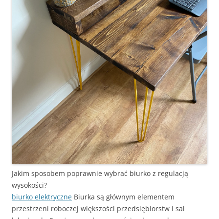
Jakim sposobem poprawnie wybrać biurko z regulacją
wysokości?
biurko elektryczne
Biurka są głównym elementem
przestrzeni roboczej większości przedsiębiorstw i sal