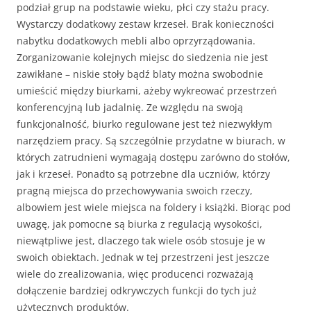
podział grup na podstawie wieku, płci czy stażu pracy.
Wystarczy dodatkowy zestaw krzeseł. Brak konieczności
nabytku dodatkowych mebli albo oprzyrządowania.
Zorganizowanie kolejnych miejsc do siedzenia nie jest
zawikłane – niskie stoły bądź blaty można swobodnie
umieścić między biurkami, ażeby wykreować przestrzeń
konferencyjną lub jadalnię. Ze względu na swoją
funkcjonalność, biurko regulowane jest też niezwykłym
narzędziem pracy. Są szczególnie przydatne w biurach, w
których zatrudnieni wymagają dostępu zarówno do stołów,
jak i krzeseł. Ponadto są potrzebne dla uczniów, którzy
pragną miejsca do przechowywania swoich rzeczy,
albowiem jest wiele miejsca na foldery i książki. Biorąc pod
uwagę, jak pomocne są biurka z regulacją wysokości,
niewątpliwe jest, dlaczego tak wiele osób stosuje je w
swoich obiektach. Jednak w tej przestrzeni jest jeszcze
wiele do zrealizowania, więc producenci rozważają
dołączenie bardziej odkrywczych funkcji do tych już
użytecznych produktów.