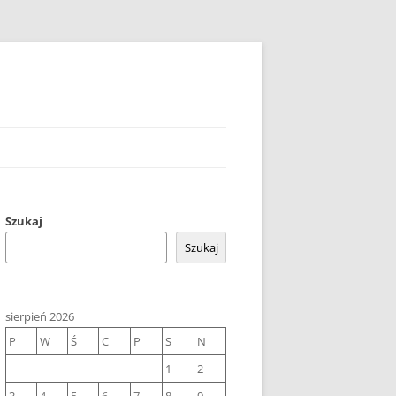
Szukaj
Szukaj
sierpień 2026
P
W
Ś
C
P
S
N
1
2