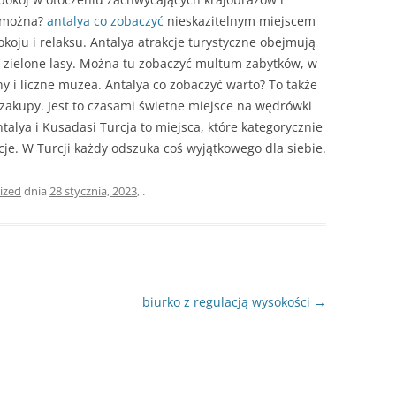
ć można?
antalya co zobaczyć
nieskazitelnym miejscem
okoju i relaksu. Antalya atrakcje turystyczne obejmują
i zielone lasy. Można tu zobaczyć multum zabytków, w
ny i liczne muzea. Antalya co zobaczyć warto? To także
i zakupy. Jest to czasami świetne miejsce na wędrówki
talya i Kusadasi Turcja to miejsca, które kategorycznie
e. W Turcji każdy odszuka coś wyjątkowego dla siebie.
ized
dnia
28 stycznia, 2023
,
.
biurko z regulacją wysokości
→