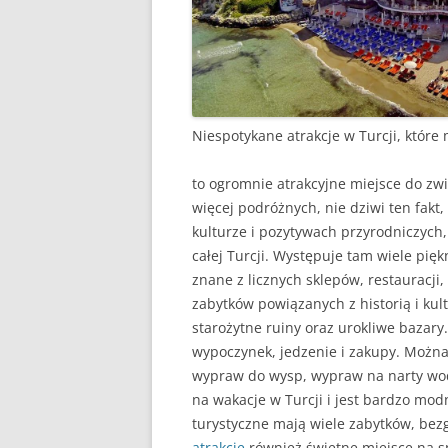
Niespotykane atrakcje w Turcji, które
to ogromnie atrakcyjne miejsce do zw
więcej podróżnych, nie dziwi ten fakt
kulturze i pozytywach przyrodniczych,
całej Turcji. Występuje tam wiele pięk
znane z licznych sklepów, restauracji, 
zabytków powiązanych z historią i kul
starożytne ruiny oraz urokliwe bazary
wypoczynek, jedzenie i zakupy. Można
wypraw do wysp, wypraw na narty wod
na wakacje w Turcji i jest bardzo mo
turystyczne mają wiele zabytków, bezg
atrakcje
również świetne miejsce na s