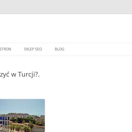
Przejdź
do
 STRON
SKLEP SEO
BLOG
treści
zyć w Turcji?.