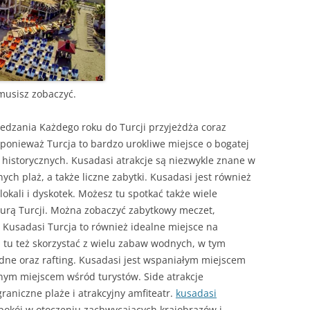
 musisz zobaczyć.
iedzania Każdego roku do Turcji przyjeżdża coraz
, ponieważ Turcja to bardzo urokliwe miejsce o bogatej
 historycznych. Kusadasi atrakcje są niezwykle znane w
nych plaż, a także liczne zabytki. Kusadasi jest również
lokali i dyskotek. Możesz tu spotkać także wiele
turą Turcji. Można zobaczyć zabytkowy meczet,
. Kusadasi Turcja to również idealne miejsce na
 tu też skorzystać z wielu zabaw wodnych, w tym
ne oraz rafting. Kusadasi jest wspaniałym miejscem
dnym miejscem wśród turystów. Side atrakcje
raniczne plaże i atrakcyjny amfiteatr.
kusadasi
pokój w otoczeniu zachwycających krajobrazów i