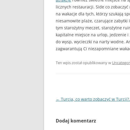
licznych restauracji. Side co zobaczy
na wakacje dla tych, którzy szukają sp
niesamowite plaże, czarujące zabytki 
tym starożytny meczet, starożytne rui
kapitalne miejsce na urlop, jedzenie 
do wysp, wycieczki na narty wodne. An
zagwarantują Ci niezapomniane wakacj
Ten wpis został opublikowany w
Uncategor
Nawigacja
←
Turcja, co warto zobaczyć w Turcji?.
wpisu
Dodaj komentarz