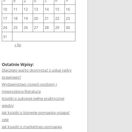
3
4
5
6
7
8
9
10
11
12
13
14
15
16
17
18
19
20
21
22
23
24
25
26
27
28
29
30
31
« lip
Ostatnie Wpisy:
Dlaczego warto skorzystać z usług radcy
prawnego?
Wydawnictwo rozwój osobisty i
nowoczesna literatura
Książki o sukcesie pełne praktycznej
wiedzy
Jak książki o biznesie pomagają osiągać
cele
Jak książki o marketingu pomagają