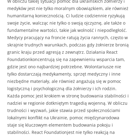
W obliczu takiej sytuacji pomoc dla ukraińskich żołnierzy i
medyków jest nie tylko moralnym obowiązkiem, ale również
humanitarną koniecznością. Ci ludzie codziennie ryzykują
swoje życie, walcząc nie tylko o swoją ojczyznę, ale także o
fundamentalne wartości, takie jak wolność i niepodległość.
Medycy pracujący na froncie ratują życia rannych, często w
skrajnie trudnych warunkach, podczas gdy żołnierze bronią
granic kraju przed agresją z zewnątrz. Działania React
Foundationkoncentrują się na zapewnieniu wsparcia tam,
gdzie jest ono najbardziej potrzebne. Wolontariusze nie
tylko dostarczają medykamenty, sprzęt medyczny i inne
niezbędne materiały, ale również angażują się w pomoc
logistyczną i psychologiczną dla żołnierzy i ich rodzin.
Każda pomoc jest krokiem w stronę budowania stabilności i
nadziei w regionie dotkniętym tragedią wojenną. W obliczu
trudności i wyzwań, jakie stawia przed społecznościami
lokalnymi konflikt na Ukrainie, pomoc międzynarodowa
staje się kluczowym elementem budowania pokoju i
stabilności. React Foundationjest nie tylko reakcją na