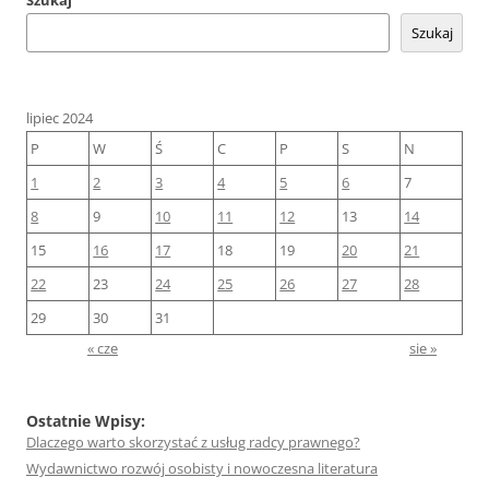
Szukaj
lipiec 2024
P
W
Ś
C
P
S
N
1
2
3
4
5
6
7
8
9
10
11
12
13
14
15
16
17
18
19
20
21
22
23
24
25
26
27
28
29
30
31
« cze
sie »
Ostatnie Wpisy:
Dlaczego warto skorzystać z usług radcy prawnego?
Wydawnictwo rozwój osobisty i nowoczesna literatura