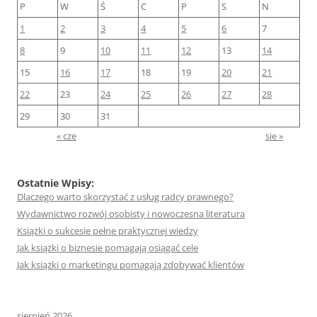
P
W
Ś
C
P
S
N
1
2
3
4
5
6
7
8
9
10
11
12
13
14
15
16
17
18
19
20
21
22
23
24
25
26
27
28
29
30
31
« cze
sie »
Ostatnie Wpisy:
Dlaczego warto skorzystać z usług radcy prawnego?
Wydawnictwo rozwój osobisty i nowoczesna literatura
Książki o sukcesie pełne praktycznej wiedzy
Jak książki o biznesie pomagają osiągać cele
Jak książki o marketingu pomagają zdobywać klientów
sierpień 2026