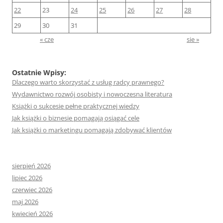
22
23
24
25
26
27
28
29
30
31
« cze
sie »
Ostatnie Wpisy:
Dlaczego warto skorzystać z usług radcy prawnego?
Wydawnictwo rozwój osobisty i nowoczesna literatura
Książki o sukcesie pełne praktycznej wiedzy
Jak książki o biznesie pomagają osiągać cele
Jak książki o marketingu pomagają zdobywać klientów
sierpień 2026
lipiec 2026
czerwiec 2026
maj 2026
kwiecień 2026